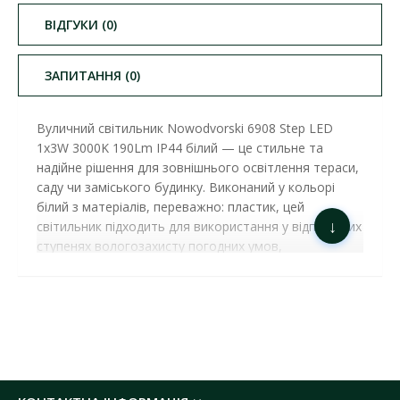
ВІДГУКИ (0)
ЗАПИТАННЯ (0)
Вуличний світильник Nowodvorski 6908 Step LED
1x3W 3000K 190Lm IP44 білий — це стильне та
надійне рішення для зовнішнього освітлення тераси,
саду чи заміського будинку. Виконаний у кольорі
білий з матеріалів, переважно: пластик, цей
↓
світильник підходить для використання у відповідних
ступенях вологозахисту погодних умов,
забезпечуючи довговічність та стійкість до зовнішніх
впливів. Колекція STEP поєднує передові технології
та елегантний дизайн, створюючи освітлення, яке
гармонійно впишеться у стиль вашого саду, тераси
чи фасаду будівлі. Чудова якість оптичної,
електронної та механічної складових, а також
вишуканий дизайн забезпечують дивовижну