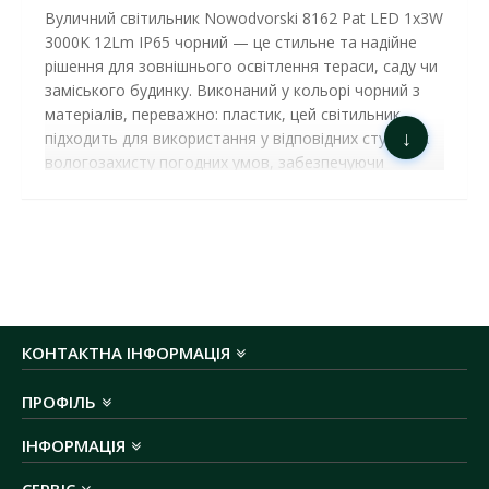
Вуличний світильник Nowodvorski 8162 Pat LED 1x3W
3000K 12Lm IP65 чорний — це стильне та надійне
рішення для зовнішнього освітлення тераси, саду чи
заміського будинку. Виконаний у кольорі чорний з
матеріалів, переважно: пластик, цей світильник
↓
підходить для використання у відповідних ступенях
вологозахисту погодних умов, забезпечуючи
довговічність та стійкість до зовнішніх впливів.
Колекція PAT поєднує передові технології та
елегантний дизайн, створюючи освітлення, яке
гармонійно впишеться у стиль вашого саду, тераси
чи фасаду будівлі. Чудова якість оптичної,
електронної та механічної складових, а також
вишуканий дизайн забезпечують дивовижну
КОНТАКТНА ІНФОРМАЦІЯ
точність кольору та розширені можливості
застосування світильників.
ПРОФІЛЬ
СВІТИЛЬНИК LED СХОДОВИЙ NOWODVORSKI
PAT 1X3W 3000K 12LM IP65 ЧОРНИЙ (
ІНФОРМАЦІЯ
8162 )
ОСНОВНІ ХАРАКТЕРИСТИКИ​
:
СЕРВІС