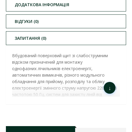
ДОДАТКОВА ІНФОРМАЦІЯ
ВІДГУКИ (0)
ЗАПИТАННЯ (0)
Вбудований поверховий щит зі слабострумним
відсіком призначений для монтажу
однофазних лічильників електроенергії,
автоматичних вимикачів, різного модульного
обладнання для прийому, розподілу та обліку
↓
електроенергії змінного струму напругою 220/380 В
частотою 50 Гц, систем для захисту ліній від
перевантажень і струмів короткого замикання, а
також для розміщення пристроїв радіотрансляції та
іншого слабострумного обладнання. У поверхових
щитах також встановлюють апарати захисту від
струмів витоку (ПЗВ, АЗВ). Щити поверхові, залежно