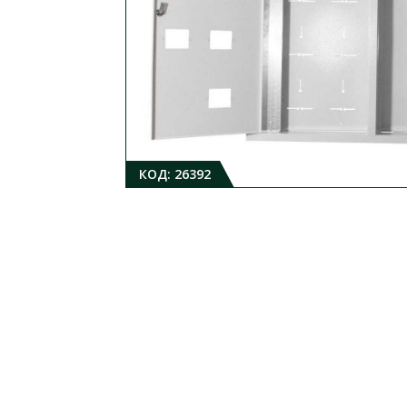
КОД:
26392