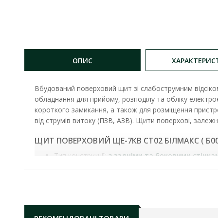
ОПИС
ХАРАКТЕРИС
Вбудований поверховий щит зі слабострумним відсіко
обладнання для прийому, розподілу та обліку електрое
короткого замикання, а також для розміщення пристр
від струмів витоку (ПЗВ, АЗВ). Щити поверхові, залежн
ЩИТ ПОВЕРХОВИЙ ЩЕ-7КВ СТ02 БІЛМАКС ( Б00
Тип конструкції:
з задніми та боковими стінка
Тип монтажу:
вбудований
Кількість лічильників:
7
Тип лічильників:
однофазний
Максимальна кількість модулів:
20
Наявність слабострумного відсіку:
так