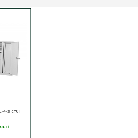
0,5 мм)
-4кв ст01
ості