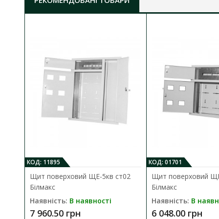
РЕКОМЕНДОВАНІ ТОВАРИ
Матеріал корпусу:
метал (корпус 0,8 мм, двері 
Колір корпусу:
сірий RAL 7035
Габаритні розміри ШхВхГ:
940х1440х140 мм
Розмір ніші ШхВхГ:
880х1380х140 мм
Ступінь захисту:
IP31
КОД: 11895
КОД: 01701
Щит поверховий ЩЕ-5кв ст02
Щит поверховий ЩЕ
Білмакс
Білмакс
Наявність:
В наявності
Наявність:
В наявн
7 960.50 грн
6 048.00 грн