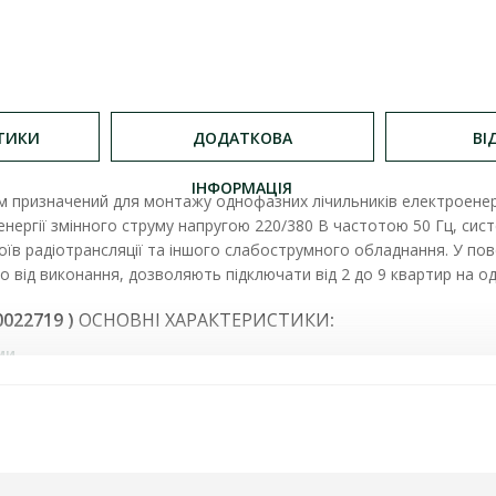
ТИКИ
ДОДАТКОВА
ВІ
ІНФОРМАЦІЯ
м призначений для монтажу однофазних лічильників електроенерг
нергії змінного струму напругою 220/380 В частотою 50 Гц, систе
оїв радіотрансляції та іншого слабострумного обладнання. У п
о від виконання, дозволяють підключати від 2 до 9 квартир на од
022719 )
ОСНОВНІ ХАРАКТЕРИСТИКИ
:
ми