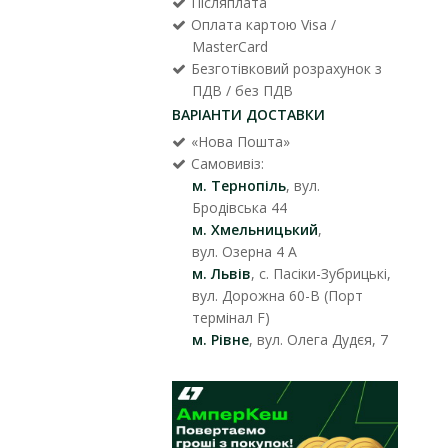
Післяплата
Оплата картою Visa /
MasterCard
Безготівковий розрахунок з
ПДВ / без ПДВ
ВАРІАНТИ ДОСТАВКИ
«Нова Пошта»
Самовивіз:
м. Тернопіль
, вул.
Бродівська 44
м. Хмельницький
,
вул. Озерна 4 А
м. Львів
, с. Пасіки-Зубрицькі,
вул. Дорожна 60-В (Порт
термінал F)
м. Рівне
, вул. Олега Дудєя, 7