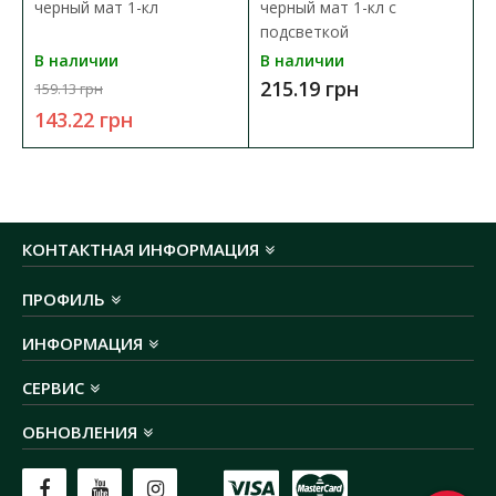
черный мат 1-кл
черный мат 1-кл с
номинальный ток:
16А
подсветкой
номинальное напряжение:
250В
конструктивное исполнение:
клавишный
В наличии
В наличии
количество клавиш/постов:
2
215.19 грн
159.13 грн
тип монтажа:
внутренний
143.22 грн
материал:
ABS-пластик
КОНТАКТНАЯ ИНФОРМАЦИЯ
ПРОФИЛЬ
ИНФОРМАЦИЯ
СЕРВИС
ОБНОВЛЕНИЯ