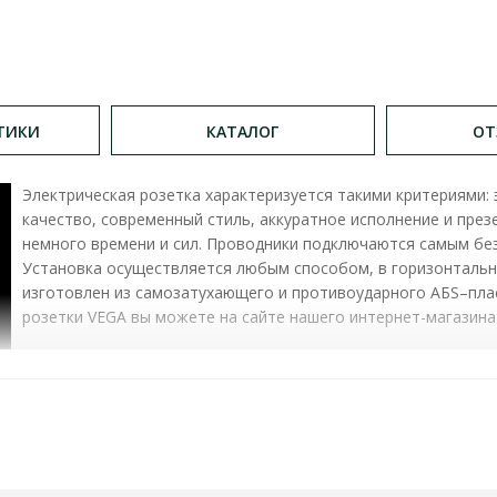
ТИКИ
КАТАЛОГ
ОТ
Электрическая розетка характеризуется такими критериями:
качество, современный стиль, аккуратное исполнение и пре
немного времени и сил. Проводники подключаются самым бе
Установка осуществляется любым способом, в горизонталь
изготовлен из самозатухающего и противоударного АБS–плас
розетки VEGA вы можете на сайте нашего интернет-магазина
РОЗЕТКА EL-BI VEGA ЧЕРНЫЙ МАТ 2-Я БЕЗ ЗАЗЕМЛЕНИЯ
номинальный ток:
16А
номинальное напряжение:
230В
конструктивное исполнение:
без заземления
тип монтажа:
внутренний