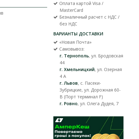
Оплата картой Visa /
MasterCard
ыв
Безналичный расчет с НДС /
без НДС
ВАРИАНТЫ ДОСТАВКИ
«Новая Почта»
Самовывоз:
г. Тернополь
, ул. Бродовская
44
г. Хмельницкий
, ул. Озерная
4 А
г. Львов
, с. Пасеки-
Зубрицкие, ул. Дорожная 60-
В (Порт терминал F)
г. Ровно
, ул. Олега Дудея, 7