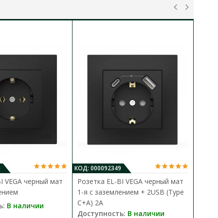
0
КОД: 000092349
КО
BI VEGA черный мат
Розетка EL-BI VEGA черный мат
Р
ением
1-я с заземлением + 2USB (Type
к
C+A) 2A
ь:
В наличии
Д
Доступность:
В наличии