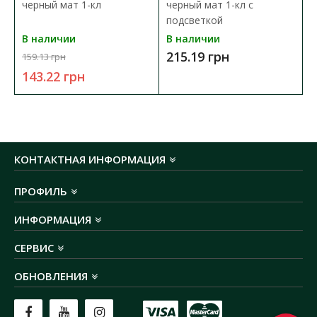
АмперОК.
черный мат 1-кл
черный мат 1-кл с
подсветкой
РОЗЕТКА EL-BI VEGA ЧЕРНЫЙ МАТ 1-Я С
В наличии
В наличии
ЗАЗЕМЛЕНИЕМ ( 510-014800-217 )
215.19 грн
159.13 грн
ХАРАКТЕРИСТИКИ
:
143.22 грн
номинальный ток:
16А
номинальное напряжение:
230В
конструктивное исполнение:
с заземлением
тип монтажа:
внутренний
КОНТАКТНАЯ ИНФОРМАЦИЯ
ПРОФИЛЬ
ИНФОРМАЦИЯ
СЕРВИС
ОБНОВЛЕНИЯ