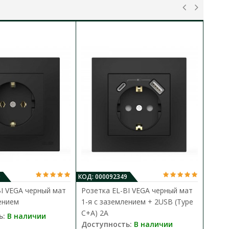
0
КОД: 000092349
КО
BI VEGA черный мат
Розетка EL-BI VEGA черный мат
Р
ением
1-я с заземлением + 2USB (Type
к
C+A) 2A
ь:
В наличии
Д
Доступность:
В наличии