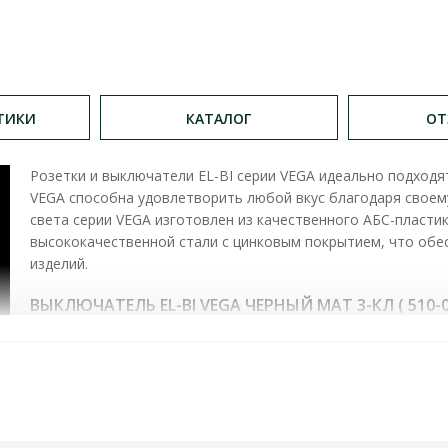
ТИКИ
КАТАЛОГ
ОТ
Розетки и выключатели EL-BI серии VEGA идеально подход
VEGA способна удовлетворить любой вкус благодаря своем
света серии VEGA изготовлен из качественного АБС-пластик
высококачественной стали с цинковым покрытием, что об
изделий.
ВЫКЛЮЧАТЕЛЬ EL-BI VEGA ЧЕРНЫЙ МАТ 3-КЛ ( 510-0
конструктивное выполнение:
клавишный
количество клавиш/постов:
3
тип монтажа:
внутренний
материал:
пластик ABS, стойкий к УФ-излучению
скрытая система пружинного крепления
каркас с оцинкованной стали 1 мм