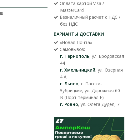
Оплата картой Visa /
MasterCard
ыв
Безналичный расчет с НДС /
без НДС
ВАРИАНТЫ ДОСТАВКИ
«Новая Почта»
Самовывоз:
г. Тернополь
, ул. Бродовская
44
г. Хмельницкий
, ул. Озерная
4 А
г. Львов
, с. Пасеки-
Зубрицкие, ул. Дорожная 60-
В (Порт терминал F)
г. Ровно
, ул. Олега Дудея, 7