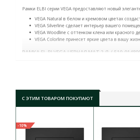
Рамки ELBI серии VEGA предоставляют новый элегантн
VEGA Natural в белом и кремовом цветах создас
VEGA Silverline сделает интерьер вашего помещ
VEGA Woodline с оттенком клена или красного 
VEGA Colorline принесет яркие цвета в вашу жиз
РАМКА EL-BI VEGA​ ЧЕРНАЯ МАТ 2-Я ( 510-01480
количество клавиш/постов:
2
тип монтажа:
внешний
материал:
пластик ABS, стойкий к УФ-излуче
С ЭТИМ ТОВАРОМ ПОКУПАЮТ
-10%