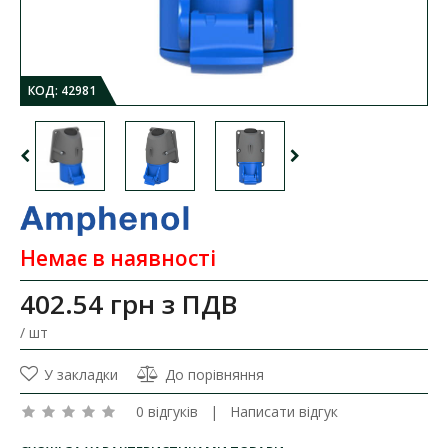
КОД:
42981
Немає в наявності
402.54 грн
з ПДВ
/ шт
У закладки
До порівняння
0 відгуків
|
Написати відгук