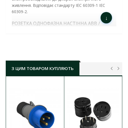
живлення. Відповідає стандарту
IEC 60309-1
IEC
60309-2.
↓
РОЗЕТКА ОДНОФАЗНА НАСТІННА ABB /
AMPHENOL 16А/3 216RS6 ( 2CMA193098R1000 )
ОСНОВНІ ХАРАКТЕРИСТИКИ:
номінальний струм:
16А
максимальна напруга:
250V
контакти:
2P+E
ступінь захисту:
IP44
З ЦИМ ТОВАРОМ КУПЛЯЮТЬ
корпус:
пластик
2
січення з'єднувальних кабелів:
1.5-4мм
діаметр ввідного кабелю (макс):
18мм