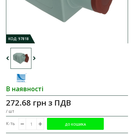
КОД:
97818
В наявності
272.68 грн
з ПДВ
/ шт
К-ть