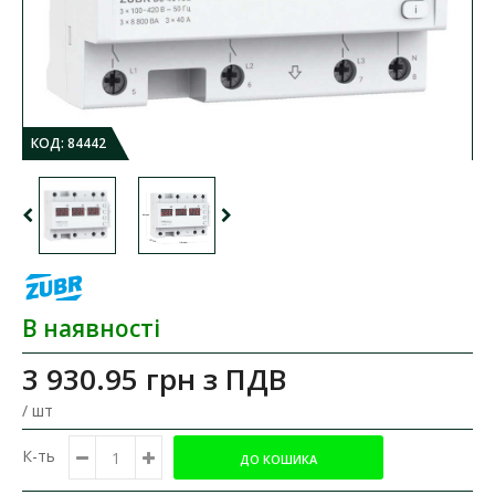
КОД:
84442
В наявності
3 930.95 грн
з ПДВ
/ шт
К-ть