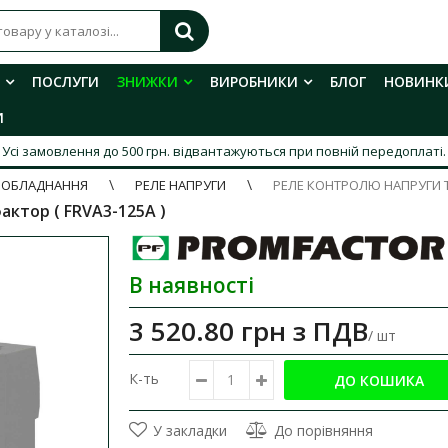
ПОСЛУГИ
ЗНИЖКИ
ВИРОБНИКИ
БЛОГ
НОВИНК
И
Усі замовлення до 500 грн. відвантажуються при повній передоплаті.
 ОБЛАДНАННЯ
РЕЛЕ НАПРУГИ
РЕЛЕ КОНТРОЛЮ НАПРУГИ 
ктор ( FRVA3-125A )
В наявності
3 520.80 грн
з ПДВ
/ шт
К-ть
У закладки
До порівняння