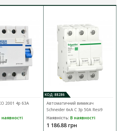
КОД: 88286
КО
О 2001 4p 63A
Автоматичний вимикач
П
Schneider 6кА C 3p 50А Resi9
S
A
 наявності
Наявність:
В наявності
Н
1 186.88 грн
3