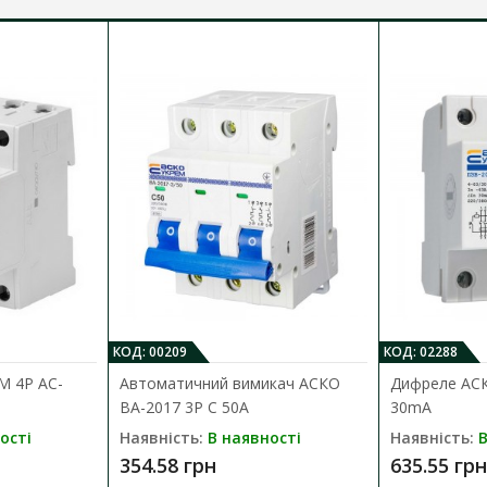
-600
F
20
инхронний
..50
КОД: 00209
КОД: 02288
M 4P AC-
Автоматичний вимикач АСКО
Дифреле АСК
ВА-2017 3Р C 50А
30mA
ості
Наявність:
В наявності
Наявність:
В
354.58 грн
635.55 грн