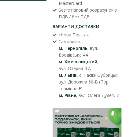
MasterCard
Безготівковий розрахунок з
ПДВ / без ПДВ
ВАРІАНТИ ДОСТАВКИ
«Нова Пошта»
Самовивіз:
м. Тернопіль
, вул.
Бродівська 44
м. Хмельницький
,
вул. Озерна 4 А
м. Львів
, с. Пасіки-Зубрицькі,
вул. Дорожна 60-В (Порт
термінал F)
м. Рівне
, вул. Олега Дудєя, 7