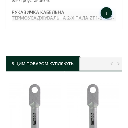
електроустановках.
РУКАВИЧКА КАБЕЛЬНА
↓
ТЕРМОУСАДЖУВАЛЬНА 2-Х ПАЛА ZT1-2.1 25-
50ММ2 ДО 1КВ АСКО (
A0150040428 )
ХАРАКТЕРИСТИКИ
:
Переріз проводу/кабелю:
25-50 мм²
Діелектрична міцність:
22 кВ/см
Номінальна робоча напруга:
до 1000 В
Кількість розгалужень ("пальців"):
2
З ЦИМ ТОВАРОМ КУПЛЯЮТЬ
Температура експлуатації:
-55...+110 °С
маса:
0,025 кг