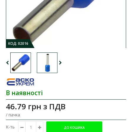
КОД:
02016
В наявності
46.79 грн
з ПДВ
/ пачка
К-ть