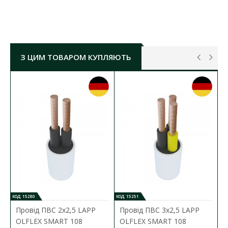
ХАРАКТЕРИСТИКИ:
2
січення провідника:
2,5 мм
довжина робочої частини наконечника:
8,2 мм
матеріал:
луджена латунь
З ЦИМ ТОВАРОМ КУПЛЯЮТЬ
ізоляція:
ПВХ, не підтримуючий горіння
кількість в упаковці:
100 шт
КОД: 15280
КОД: 15251
Провід ПВС 2х2,5 LAPP
Провід ПВС 3х2,5 LAPP
OLFLEX SMART 108
OLFLEX SMART 108