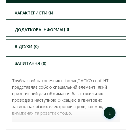
ХАРАКТЕРИСТИКИ
ДОДАТКОВА ІНФОРМАЦІЯ
ВІДГУКИ (0)
ЗАПИТАННЯ (0)
Трубчастий наконечник в ізоляції АСКО серії HT
представляє собою спеціальний елемент, який
призначений для обжимання багатожильних
проводів з наступною фіксацією в гвинтових
затискачах різних електропристроїв, клемах,
↓
вимикачах та розетках тощо.
НАКОНЕЧНИК ТРУБЧАСТИЙ АСКО HT 2,5-
08 СИНЬОГО ( A0060010005 ) ОСНОВНІ