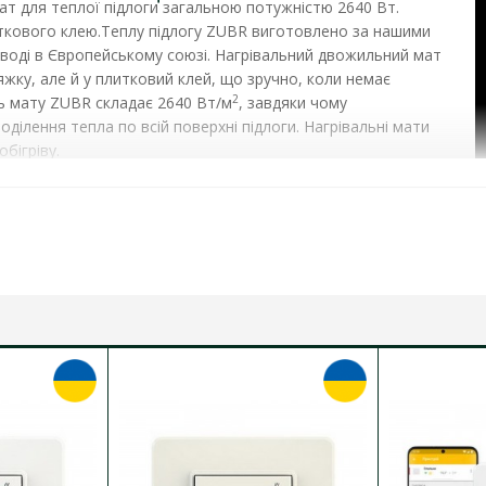
ат для теплої підлоги загальною потужністю 2640 Вт.
иткового клею.Теплу підлогу ZUBR виготовлено за нашими
аводі в Європейському союзі. Нагрівальний двожильний мат
жку, але й у плитковий клей, що зручно, коли немає
2
ь мату ZUBR складає 2640 Вт/м
, завдяки чому
ділення тепла по всій поверхні підлоги. Нагрівальні мати
бігріву.
 мат ZUBR:
інь;
 буде не вище 27 °C. Ламінат повинен мати відповідні
ь про призначення продукту для використання з
5 М²
ОСНОВНІ ХАРАКТЕРИСТИКИ:
ном