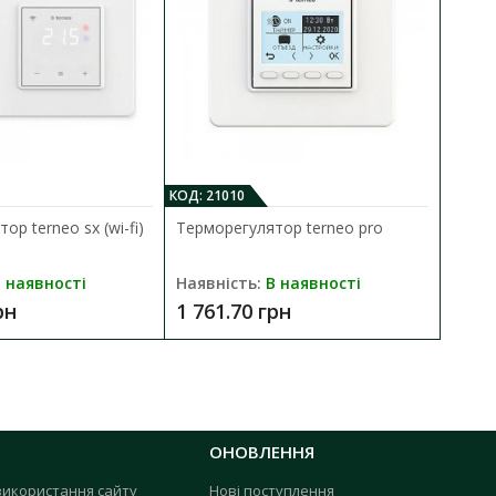
КОД: 21010
КО
р terneo sx (wi-fi)
Терморегулятор terneo pro
Т
 наявності
Наявність:
В наявності
Н
рн
1 761.70 грн
8
ОНОВЛЕННЯ
використання сайту
Нові поступлення