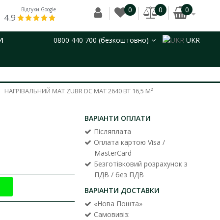
0
0
0
Відгуки Google
4.9
И
0800 440 700 (безкоштовно)
UKR
НАГРІВАЛЬНИЙ МАТ ZUBR DC MAT 2640 ВТ 16,5 М²
ВАРІАНТИ ОПЛАТИ
Післяплата
Оплата картою Visa /
MasterCard
Безготівковий розрахунок з
ПДВ / без ПДВ
ВАРІАНТИ ДОСТАВКИ
«Нова Пошта»
Самовивіз: