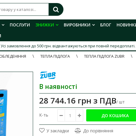
ПОСЛУГИ
ЗНИЖКИ
ВИРОБНИКИ
БЛОГ
НОВИНК
И
Усі замовлення до 500 грн. відвантажуються при повній передоплаті.
ИОБЛЕДЕНІННЯ
ТЕПЛА ПІДЛОГА
ТЕПЛА ПІДЛОГА ZUBR
В наявності
28 744.16 грн
з ПДВ
/ шт
К-ть
У закладки
До порівняння