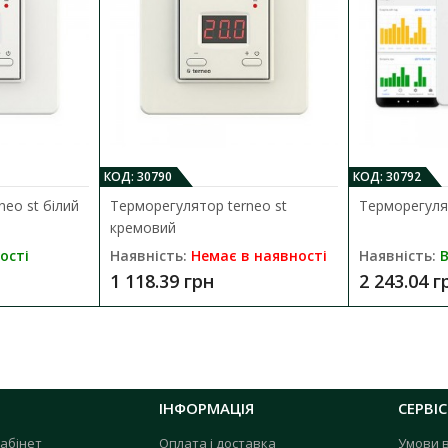
КОД: 30790
КОД: 30792
eo st білий
Терморегулятор terneo st
Терморегулято
кремовий
ості
Наявність:
Немає в наявності
Наявність:
В
1 118.39 грн
2 243.04 г
ІНФОРМАЦІЯ
СЕРВІС
абінет
Оплата і доставка
Умови 