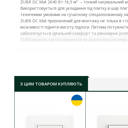
ZUBR DC Mat 2640 Вт 16,5 м²
– тонкий нагрівальний м
Використовується для укладання під плитку в шар пл
технічними умовами на сучасному спеціалізованому з
ZUBR DC Mat призначений для монтажу не тільки в стя
можливості підняти висоту підлоги. Питома потужніст
забезпечується ідеальний комфорт та рівномірне розпо
ZUBR можуть застосовуватися як додаткова система о
Фінішні покриття, до яких підходить нагрівальний
керамічна плитка, керамограніт, натуральний кам
ламінат за умови, що температура теплої підлоги
сертифікати та знаки виробника, які інформуют
електричною теплою підлогою
З ЦИМ ТОВАРОМ КУПЛЯЮТЬ
НАГРІВАЛЬНИЙ МАТ ZUBR DC MAT 2640 ВТ 16,
площа обігріву:
16,5 м²
довжина мату:
33 м
тип нагрівального кабелю:
двожильний з екра
номінальна напруга:
220 В
максимальна напруга:
250В
2