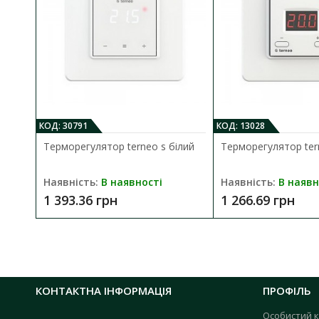
питома потужність:
1920 Вт/м
при 230 В
товщина мату:
3,6 мм
екран:
100%
алюмінієва фольга
оболонка кабелю:
поліетилен
XLPE 0,5 мм
відстань між витками:
9 см
КОД: 30791
КОД: 13028
Терморегулятор terneo s білий
Терморегулятор tern
Наявність:
В наявності
Наявність:
В наявн
1 393.36 грн
1 266.69 грн
КОНТАКТНА ІНФОРМАЦІЯ
ПРОФІЛЬ
Особистий к