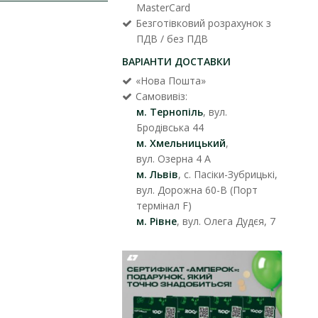
MasterCard
Безготівковий розрахунок з
ПДВ / без ПДВ
ВАРІАНТИ ДОСТАВКИ
«Нова Пошта»
Самовивіз:
м. Тернопіль
, вул.
Бродівська 44
м. Хмельницький
,
вул. Озерна 4 А
м. Львів
, с. Пасіки-Зубрицькі,
вул. Дорожна 60-В (Порт
термінал F)
м. Рівне
, вул. Олега Дудєя, 7