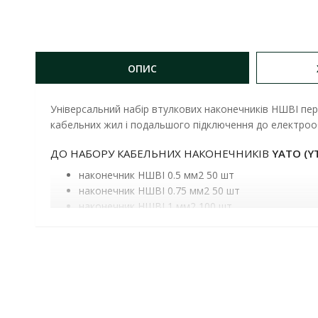
ОПИС
Універсальний набір втулкових наконечників НШВІ пе
кабельних жил і подальшого підключення до електроо
ДО НАБОРУ КАБЕЛЬНИХ НАКОНЕЧНИКІВ
YATO (Y
наконечник НШВІ 0.5 мм2 50 шт
наконечник НШВІ 0.75 мм2 50 шт
наконечник НШВІ 1 мм2 100 шт
наконечник НШВІ 2.5 мм2 250 шт
наконечник НШВІ 2.5 мм2 150 шт
наконечник НШВІ 4 мм2 50 шт
наконечник НШВІ 6 мм2 25 шт
наконечник НШВІ 10 мм2 10 шт