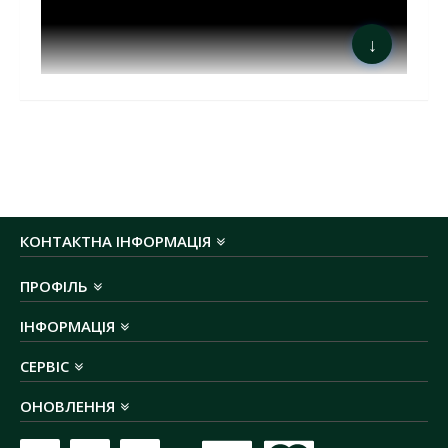
↓
КОНТАКТНА ІНФОРМАЦІЯ
Магнітні трекові світильники
— це інноваційний
вибір для стильного та функціонального освітлення,
ПРОФІЛЬ
який поєднує естетику та практичність. Завдяки
високій кольоропередачі (RA90) , вони відтворюють
ІНФОРМАЦІЯ
кольори природно та точно, що робить їх
СЕРВІС
ідеальними для просторів, де важлива якість світла.
Колірна температура 4000К забезпечує нейтральне
ОНОВЛЕННЯ
біле світло, сприяючи продуктивності та створюючи
комфортну атмосферу.