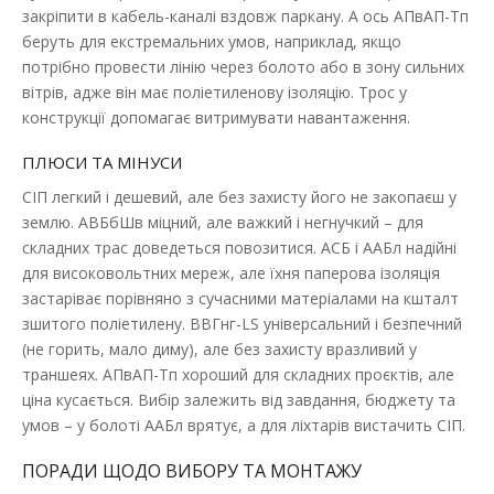
закріпити в кабель-каналі вздовж паркану. А ось АПвАП-Тп
беруть для екстремальних умов, наприклад, якщо
потрібно провести лінію через болото або в зону сильних
вітрів, адже він має поліетиленову ізоляцію. Трос у
конструкції допомагає витримувати навантаження.
ПЛЮСИ ТА МІНУСИ
СІП легкий і дешевий, але без захисту його не закопаєш у
землю. АВБбШв міцний, але важкий і негнучкий – для
складних трас доведеться повозитися. АСБ і ААБл надійні
для високовольтних мереж, але їхня паперова ізоляція
застаріває порівняно з сучасними матеріалами на кшталт
зшитого поліетилену. ВВГнг-LS універсальний і безпечний
(не горить, мало диму), але без захисту вразливий у
траншеях. АПвАП-Тп хороший для складних проєктів, але
ціна кусається. Вибір залежить від завдання, бюджету та
умов – у болоті ААБл врятує, а для ліхтарів вистачить СІП.
ПОРАДИ ЩОДО ВИБОРУ ТА МОНТАЖУ