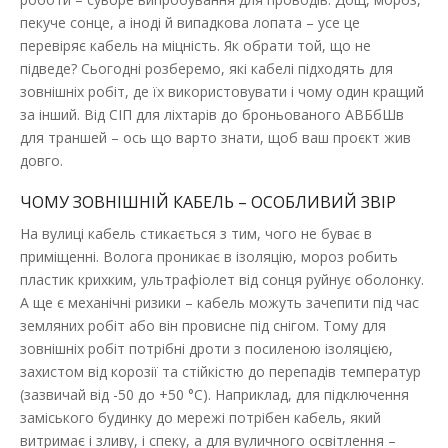
пекуче сонце, а іноді й випадкова лопата – усе це
перевіряє кабель на міцність. Як обрати той, що не
підведе? Сьогодні розберемо, які кабелі підходять для
зовнішніх робіт, де їх використовувати і чому один кращий
за інший. Від СІП для ліхтарів до броньованого АВБбШв
для траншей – ось що варто знати, щоб ваш проєкт жив
довго.
ЧОМУ ЗОВНІШНІЙ КАБЕЛЬ – ОСОБЛИВИЙ ЗВІР
На вулиці кабель стикається з тим, чого не буває в
приміщенні. Волога проникає в ізоляцію, мороз робить
пластик крихким, ультрафіолет від сонця руйнує оболонку.
А ще є механічні ризики – кабель можуть зачепити під час
земляних робіт або він провисне під снігом. Тому для
зовнішніх робіт потрібні дроти з посиленою ізоляцією,
захистом від корозії та стійкістю до перепадів температур
(зазвичай від -50 до +50 °C). Наприклад, для підключення
заміського будинку до мережі потрібен кабель, який
витримає і зливу, і спеку, а для вуличного освітлення –