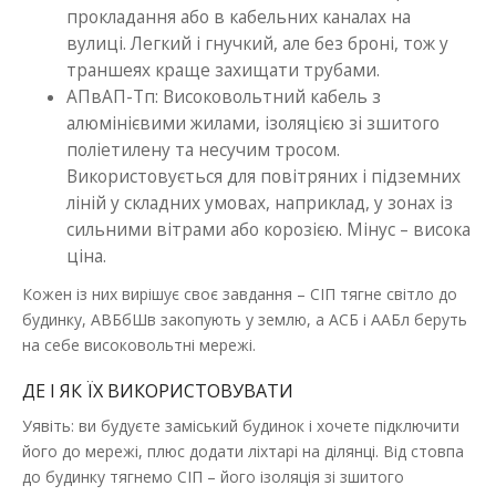
прокладання або в кабельних каналах на
вулиці. Легкий і гнучкий, але без броні, тож у
траншеях краще захищати трубами.
АПвАП-Тп: Високовольтний кабель з
алюмінієвими жилами, ізоляцією зі зшитого
поліетилену та несучим тросом.
Використовується для повітряних і підземних
ліній у складних умовах, наприклад, у зонах із
сильними вітрами або корозією. Мінус – висока
ціна.
Кожен із них вирішує своє завдання – СІП тягне світло до
будинку, АВБбШв закопують у землю, а АСБ і ААБл беруть
на себе високовольтні мережі.
ДЕ І ЯК ЇХ ВИКОРИСТОВУВАТИ
Уявіть: ви будуєте заміський будинок і хочете підключити
його до мережі, плюс додати ліхтарі на ділянці. Від стовпа
до будинку тягнемо СІП – його ізоляція зі зшитого