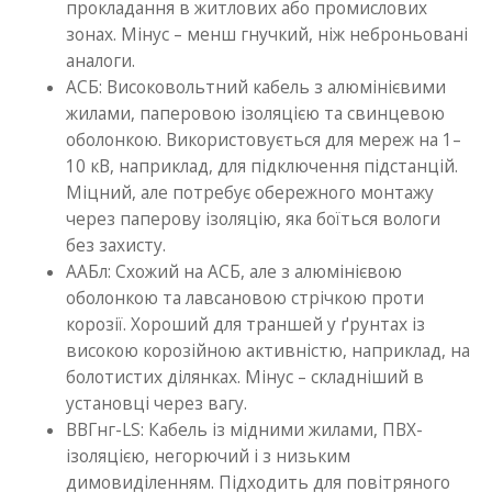
прокладання в житлових або промислових
зонах. Мінус – менш гнучкий, ніж неброньовані
аналоги.
АСБ: Високовольтний кабель з алюмінієвими
жилами, паперовою ізоляцією та свинцевою
оболонкою. Використовується для мереж на 1–
10 кВ, наприклад, для підключення підстанцій.
Міцний, але потребує обережного монтажу
через паперову ізоляцію, яка боїться вологи
без захисту.
ААБл: Схожий на АСБ, але з алюмінієвою
оболонкою та лавсановою стрічкою проти
корозії. Хороший для траншей у ґрунтах із
високою корозійною активністю, наприклад, на
болотистих ділянках. Мінус – складніший в
установці через вагу.
ВВГнг-LS: Кабель із мідними жилами, ПВХ-
ізоляцією, негорючий і з низьким
димовиділенням. Підходить для повітряного