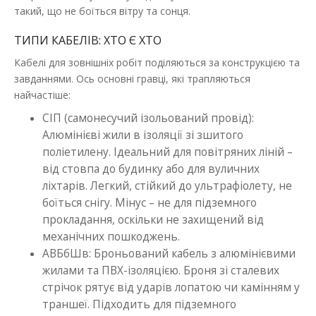
такий, що не боїться вітру та сонця.
ТИПИ КАБЕЛІВ: ХТО Є ХТО
Кабелі для зовнішніх робіт поділяються за конструкцією та
завданнями. Ось основні гравці, які трапляються
найчастіше:
СІП (
самонесучий ізольований провід
):
Алюмінієві жили в ізоляції зі зшитого
поліетилену. Ідеальний для повітряних ліній –
від стовпа до будинку або для вуличних
ліхтарів. Легкий, стійкий до ультрафіолету, не
боїться снігу. Мінус – не для підземного
прокладання, оскільки не захищений від
механічних пошкоджень.
АВБбШв: Броньований кабель з алюмінієвими
жилами та ПВХ-ізоляцією. Броня зі сталевих
стрічок рятує від ударів лопатою чи камінням у
траншеї. Підходить для підземного