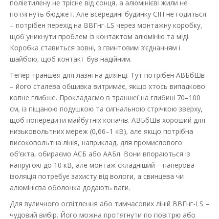
поліетилену не трісне від сонця, а алюмінієві жили не
потягнуть бюджет. Але всередині будинку СІП не годиться
– потрібен перехід на ВВГнг-LS через монтажну коробку,
щоб уникнути проблем із контактом алюмінію та міді.
Коробка ставиться зовні, з гвинтовим з’єднанням і
шайбою, щоб контакт був надійним.
Тепер траншея для лазні на ділянці. Тут потрібен АВБбШв
– його сталева обшивка витримає, якщо хтось випадково
копне глибше. Прокладаємо в траншеї на глибині 70–100
см, із піщаною подушкою та сигнальною стрічкою зверху,
щоб попередити майбутніх копачів. АВБбШв хороший для
низьковольтних мереж (0,66–1 кВ), але якщо потрібна
високовольтна лінія, наприклад, для промислового
об’єкта, обираємо АСБ або ААБл. Вони впораються із
напругою до 10 кВ, але монтаж складніший – паперова
ізоляція потребує захисту від вологи, а свинцева чи
алюмінієва оболонка додають ваги.
Для вуличного освітлення або тимчасових ліній ВВГнг-LS –
чудовий вибір. Його можна протягнути по повітрю або