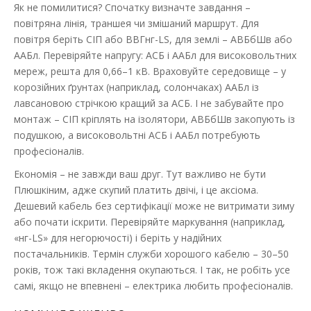
Як не помилитися? Спочатку визначте завдання –
повітряна лінія, траншея чи змішаний маршрут. Для
повітря беріть СІП або ВВГнг-LS, для землі – АВБбШв або
ААБл. Перевіряйте напругу: АСБ і ААБл для високовольтних
мереж, решта для 0,66–1 кВ. Враховуйте середовище – у
корозійних ґрунтах (наприклад, солончаках) ААБл із
лавсановою стрічкою кращий за АСБ. І не забувайте про
монтаж – СІП кріплять на ізолятори, АВБбШв закопують із
подушкою, а високовольтні АСБ і ААБл потребують
професіоналів.
Економія – не завжди ваш друг. Тут важливо не бути
Плюшкіним, адже скупий платить двічі, і це аксіома.
Дешевий кабель без сертифікації може не витримати зиму
або почати іскрити. Перевіряйте маркування (наприклад,
«нг-LS» для негорючості) і беріть у надійних
постачальників. Термін служби хорошого кабелю – 30–50
років, тож такі вкладення окупаються. І так, не робіть усе
самі, якщо не впевнені – електрика любить професіоналів.