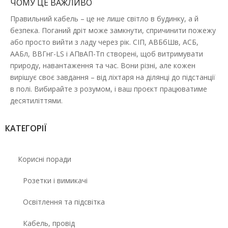
ЧОМУ ЦЕ ВАЖЛИВО
Правильний кабель – це не лише світло в будинку, а й
безпека. Поганий дріт може замкнути, спричинити пожежу
або просто вийти з ладу через рік. СІП, АВБбШв, АСБ,
ААБл, ВВГнг-LS і АПвАП-Тп створені, щоб витримувати
природу, навантаження та час. Вони різні, але кожен
вирішує своє завдання – від ліхтаря на ділянці до підстанції
в полі. Вибирайте з розумом, і ваш проєкт працюватиме
десятиліттями.
КАТЕГОРІЇ
Корисні поради
Розетки і вимикачі
Освітлення та підсвітка
Кабель, провід