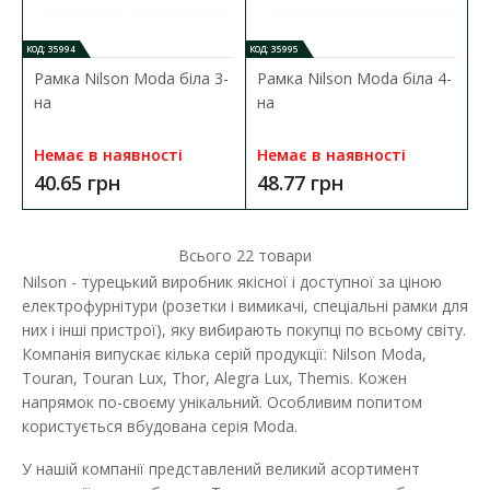
Наявність:
Немає в наявності
Вимикач Nilson Moda встановлюється в мережу зі змінною
КОД: 35994
КОД: 35995
напругою 220В і номінальним на..
Рамка Nilson Moda біла 3-
Рамка Nilson Moda біла 4-
на
на
28.12 грн
Немає в наявності
Немає в наявності
40.65 грн
48.77 грн
ДО КОШИКА
В порівняння
Всього
22
товари
В закладки
Nilson - турецький виробник якісної і доступної за ціною
електрофурнітури (розетки і вимикачі, спеціальні рамки для
них і інші пристрої), яку вибирають покупці по всьому світу.
Компанія випускає кілька серій продукції: Nilson Moda,
Touran, Touran Lux, Thor, Alegra Lux, Themis. Кожен
напрямок по-своєму унікальний. Особливим попитом
користується вбудована серія Moda.
У нашій компанії представлений великий асортимент