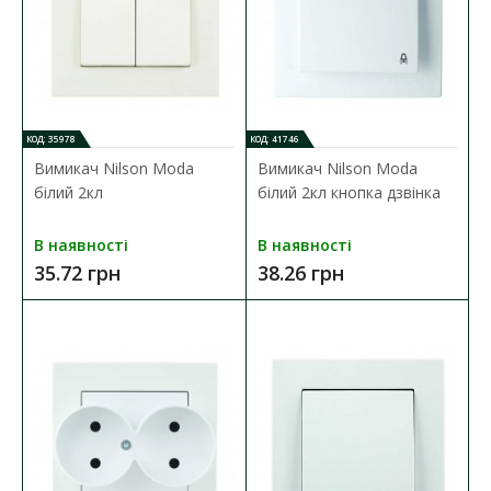
КОД: 35978
КОД: 41746
Вимикач Nilson Moda
Вимикач Nilson Moda
білий 2кл
білий 2кл кнопка дзвінка
В наявності
В наявності
35.72 грн
38.26 грн
Вимикач Nilson Moda білий 2кл
Наявність:
В наявності
Подвійний вимикач Nilson Moda встановлюється в мережу зі
змінною напругою 220В і номі..
35.72 грн