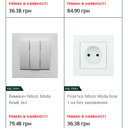
Розетка Nilson Moda біла 2-на без заземлення
Немає в наявності
Немає в наявності
Наявність:
В наявності
36.38 грн
84.90 грн
Розетка Nilson Moda виконана зі спеціального екологічно
чистого матеріалу, який володіє до..
35.72 грн
ДО КОШИКА
В порівняння
В закладки
КОД: 35992
КОД: 35984
Вимикач Nilson Moda
Розетка Nilson Moda біла
білий 3кл
1-на без заземлення
Немає в наявності
Немає в наявності
79.48 грн
36.38 грн