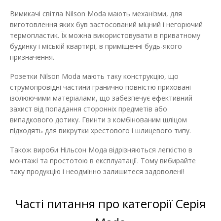
Вимикачі світла Nilson Moda мають механізми, для
виготовлення яких був застосований міцний і негорючий
термопластик. Їх можна використовувати в приватному
будинку і міській квартирі, в приміщенні будь-якого
Вимикач Nilson Moda білий 1кл прохідний з
призначення.
підсвіткою
Розетки Nilson Moda мають таку конструкцію, що
Наявність:
Немає в наявності
струмопровідні частини гранично повністю приховані
ізолюючими матеріалами, що забезпечує ефективний
Прохідний вимикач Nilson Moda встановлюється в мережу зі
захист від попадання сторонніх предметів або
змінною напругою 220В і номі..
випадкового дотику. Гвинти з комбінованим шліцом
підходять для викрутки хрестового і шлицевого типу.
74.06 грн
Також вироби Нільсон Мода відрізняються легкістю в
монтажі та простотою в експлуатації. Тому вибирайте
ДО КОШИКА
таку продукцію і неодмінно залишитеся задоволені!
В порівняння
Часті питання про категорії Серія
В закладки