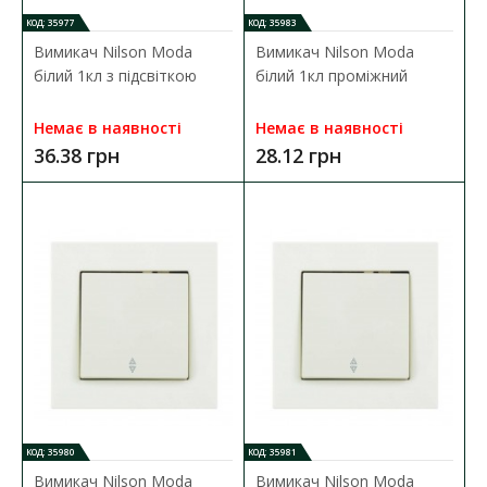
КОД: 35977
КОД: 35983
Вимикач Nilson Moda
Вимикач Nilson Moda
білий 1кл з підсвіткою
білий 1кл проміжний
Немає в наявності
Немає в наявності
36.38 грн
28.12 грн
Вимикач Nilson Moda білий 2кл кнопка дзвінка
Наявність:
В наявності
Вимикач Nilson Moda встановлюється в мережу зі змінною
напругою 220В і номінальним на..
38.26 грн
ДО КОШИКА
В порівняння
КОД: 35980
КОД: 35981
В закладки
Вимикач Nilson Moda
Вимикач Nilson Moda