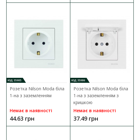
КОД: 35985
КОД: 35986
Розетка Nilson Moda біла
Розетка Nilson Moda біла
Вимикач Nilson Moda білий 1кл
1-на з заземленням
1-на з заземленням з
Наявність:
Немає в наявності
кришкою
Немає в наявності
Немає в наявності
Вимикач Nilson Moda встановлюється в мережу зі змінною
44.63 грн
37.49 грн
напругою 220В і номінальним на..
44.63 грн