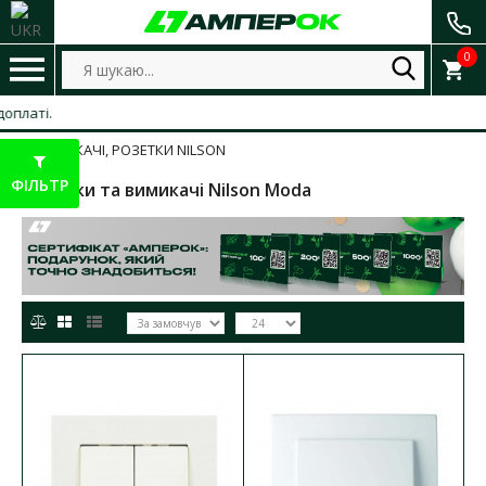
0
ВИМИКАЧІ, РОЗЕТКИ NILSON
ФІЛЬТР
Розетки та вимикачі Nilson Moda