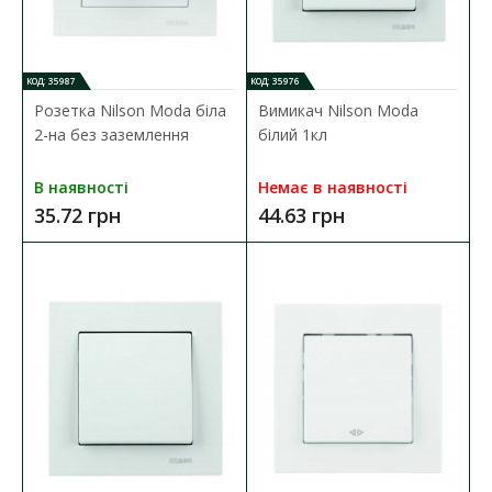
ДО КОШИКА
КОД: 35987
КОД: 35976
Розетка Nilson Moda біла
Вимикач Nilson Moda
В порівняння
2-на без заземлення
білий 1кл
В закладки
В наявності
Немає в наявності
35.72 грн
44.63 грн