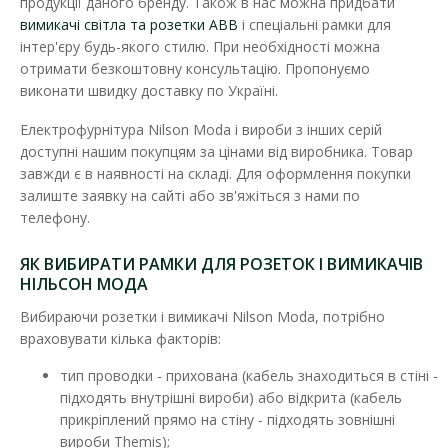
продукції даного бренду. Також в нас можна придбати
вимикачі світла та розетки ABB
і спеціальні рамки для
інтер'єру будь-якого стилю. При необхідності можна
отримати безкоштовну консультацію. Пропонуємо
виконати швидку доставку по Україні.
Електрофурнітура Nilson Moda і вироби з інших серій
доступні нашим покупцям за цінами від виробника. Товар
завжди є в наявності на складі. Для оформлення покупки
залиште заявку на сайті або зв'яжіться з нами по
телефону.
ЯК ВИБИРАТИ РАМКИ ДЛЯ РОЗЕТОК І ВИМИКАЧІВ
Вимикач Nilson Moda білий 1кл прохідний
НІЛЬСОН МОДА
Наявність:
Немає в наявності
Вибираючи розетки і вимикачі Nilson Moda, потрібно
Прохідний вимикач Nilson Moda встановлюється в мережу зі
враховувати кілька факторів:
змінною напругою 220В і номі..
тип проводки - прихована (кабель знаходиться в стіні -
27.29 грн
підходять внутрішні вироби) або відкрита (кабель
прикріплений прямо на стіну - підходять зовнішні
вироби Themis);