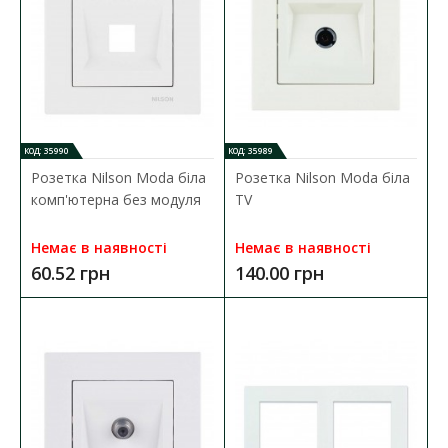
Вимикач Nilson Moda білий 1кл з підсвіткою
КОД: 35990
КОД: 35989
Наявність:
Немає в наявності
Розетка Nilson Moda біла
Розетка Nilson Moda біла
комп'ютерна без модуля
ТV
Вимикач Nilson Moda встановлюється в мережу зі змінною
напругою 220В і номінальним на..
Немає в наявності
Немає в наявності
36.38 грн
60.52 грн
140.00 грн
ДО КОШИКА
В порівняння
В закладки