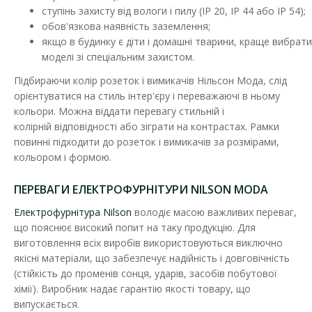
ступінь захисту від вологи і пилу (IP 20, IP 44 або IP 54);
ДО КОШИКА
обов'язкова наявність заземлення;
якщо в будинку є діти і домашні тварини, краще вибрати
В порівняння
моделі зі спеціальним захистом.
В закладки
Підбираючи колір розеток і вимикачів Нільсон Мода, слід
орієнтуватися на стиль інтер'єру і переважаючі в ньому
кольори. Можна віддати перевагу стильній і
колірній відповідності або зіграти на контрастах. Рамки
повинні підходити до розеток і вимикачів за розмірами,
кольором і формою.
ПЕРЕВАГИ ЕЛЕКТРОФУРНІТУРИ NILSON MODA
Електрофурнітура Nilson
володіє масою важливих переваг,
що пояснює високий попит на таку продукцію. Для
виготовлення всіх виробів використовуються виключно
якісні матеріали, що забезпечує надійність і довговічність
(стійкість до променів сонця, ударів, засобів побутової
хімії). Виробник надає гарантію якості товару, що
випускається.