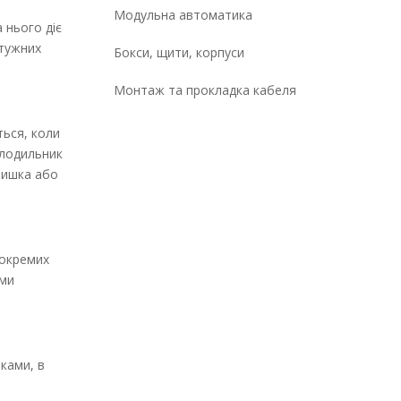
Модульна автоматика
 нього діє
отужних
Бокси, щити, корпуси
Монтаж та прокладка кабеля
ться, коли
олодильник
ришка або
 окремих
ими
ками, в