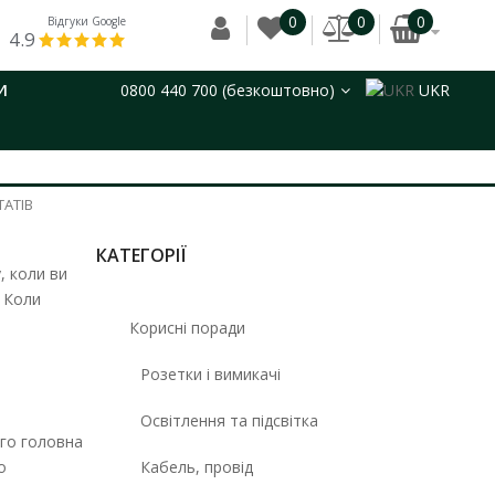
0
0
0
Відгуки Google
4.9
И
0800 440 700 (безкоштовно)
UKR
АТІВ
КАТЕГОРІЇ
, коли ви
. Коли
Корисні поради
Розетки і вимикачі
Освітлення та підсвітка
ого головна
о
Кабель, провід