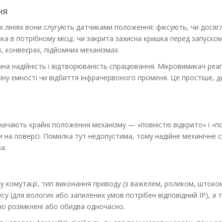
НЯ
чих лініях вони слугують датчиками положення: фіксують, чи дося
а в потрібному місці, чи закрита захисна кришка перед запуском.
, конвеєрах, підйомних механізмах.
а надійність і відтворюваність спрацювання. Мікровимикач реаг
іну ємності чи відбиття інфрачервоного променя. Це простіше, 
начають крайні положення механізму — «повністю відкрито» і «п
и на поверсі. Помилка тут недопустима, тому надійне механічне
а.
гу комутації, тип виконання приводу (з важелем, роликом, шток
су (для вологих або запилених умов потрібен відповідний IP), а 
но розімкнені або обидва одночасно.