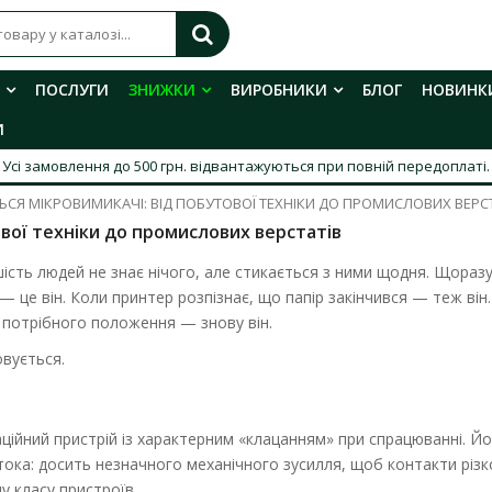
ПОСЛУГИ
ЗНИЖКИ
ВИРОБНИКИ
БЛОГ
НОВИНК
И
Усі замовлення до 500 грн. відвантажуються при повній передоплаті.
СЯ МІКРОВИМИКАЧІ: ВІД ПОБУТОВОЇ ТЕХНІКИ ДО ПРОМИСЛОВИХ ВЕРСТ
вої техніки до промислових верстатів
шість людей не знає нічого, але стикається з ними щодня. Щоразу
— це він. Коли принтер розпізнає, що папір закінчився — теж він
 потрібного положення — знову він.
овується.
ійний пристрій із характерним «клацанням» при спрацюванні. Й
ока: досить незначного механічного зусилля, щоб контакти різк
у класу пристроїв.