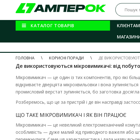
КАТАЛОГ ТОВАРІВ
КЛІЄНТАМ
МАГАЗИН
ГОЛОВНА
КОРИСНІ ПОРАДИ
ДЕ ВИКОРИСТОВУЮТЬ
Де використовуються мікровимикачі: від побуто
Мікровимикач — це один із тих компонентів, про які біль
відкриваєте дверцята мікрохвильовки і вона зупиняється 
промисловий верстат зупиняється, бо заготовка досягла
Розберемось, що це за пристрій і де він насправді застос
ЩО ТАКЕ МІКРОВИМИКАЧ І ЯК ВІН ПРАЦЮЄ
Мікровимикач — це невеликий електромеханічний комутац
особливість — дуже малий хід приводного важеля або шт
перемкнулися. Саме ця характеристика і дала назву всьом