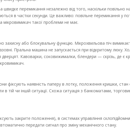
а швидке перемикання незалежно від того, наскільки повільно на
аються в частки секунди. Це важливо: повільне перемикання у п
 а мікровимикач такої проблеми не має.
о захисну або блокувальну функцію. Мікрохвильова піч вимикає
азовні. Пральна машина не запускається при відкритому люку. Х
 дверцят. Кавоварки, соковижималки, блендери — скрізь, де є к
мікровимикач.
они фіксують наявність паперу в лотку, положення кришки, стан
ти в тій чи іншій ситуації. Схожа ситуація з банкоматами, торгов
іксують закрите положення), в системах управління склопідйомни
 автоматично передати сигнал про зміну механічного стану.