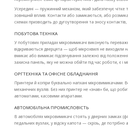
Усередині — пружинний механізм, який забезпечує чітке т
зовнішній вплив. Контакти або замикаються, або розмик
схемах призводить до дугоутворення та зносу контактів,
ПОБУТОВА ТЕХНІКА
У побутових приладах мікровимикачі виконують переважн
відкриваються дверцята — щоб мікрохвилі не виходили н
вмикає або вимикає підсвічування залежно від положення
захисна панель, яку не можна обійти під час роботи, є і 
ОРГТЕХНІКА ТА ОФІСНЕ ОБЛАДНАННЯ
Принтери й копіри буквально напхані мікровимикачами. В
механічних вузлів. Без них принтер не «знав» би, що роби
автоматами, касовими апаратами.
АВТОМОБІЛЬНА ПРОМИСЛОВІСТЬ
В автомобілях мікровимикачі стоять у дверних замках (ф
педальних вузлах, у відсіку капота — скрізь, де потрібно