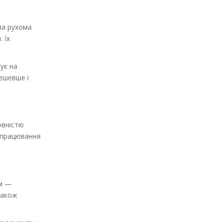
гла рухома
 Їх
ує на
дешевше і
овністю
 спрацювання
ом —
також