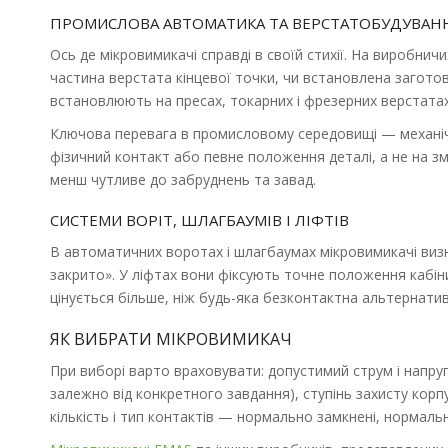
ПРОМИСЛОВА АВТОМАТИКА ТА ВЕРСТАТОБУДУВАН
Ось де мікровимикачі справді в своїй стихії. На виробни
частина верстата кінцевої точки, чи встановлена заготовк
встановлюють на пресах, токарних і фрезерних верстатах
Ключова перевага в промисловому середовищі — механічн
фізичний контакт або певне положення деталі, а не на зм
менш чутливе до забруднень та завад.
СИСТЕМИ ВОРІТ, ШЛАГБАУМІВ І ЛІФТІВ
В автоматичних воротах і шлагбаумах мікровимикачі виз
закрито». У ліфтах вони фіксують точне положення кабін
цінується більше, ніж будь-яка безконтактна альтернатив
ЯК ВИБРАТИ МІКРОВИМИКАЧ
При виборі варто враховувати: допустимий струм і напру
залежно від конкретного завдання), ступінь захисту корпу
кількість і тип контактів — нормально замкнені, нормаль