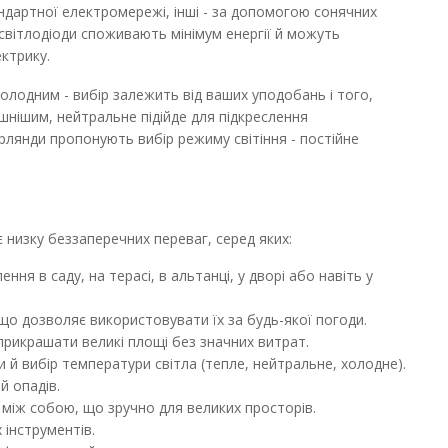
андартної електромережі, інші - за допомогою сонячних
світлодіоди споживають мінімум енергії й можуть
ктрику.
холодним - вибір залежить від ваших уподобань і того,
ишнішим, нейтральне підійде для підкреслення
 гірлянди пропонують вибір режиму світіння - постійне
0 метрів
ДО КОШИКА
20хЕ27 10м IP65 чорний
В порівняння
 низку беззаперечних переваг, серед яких:
В закладки
ння в саду, на терасі, в альтанці, у дворі або навіть у
що дозволяє використовувати їх за будь-якої погоди.
прикрашати великі площі без значних витрат.
ми й вибір температури світла (тепле, нейтральне, холодне).
й опадів.
між собою, що зручно для великих просторів.
інструментів.