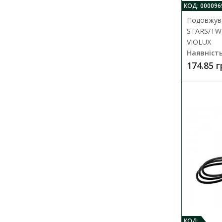
КОД: 000096
Подовжува
STARS/TWI
VIOLUX
Наявність
174.85 
КОД: