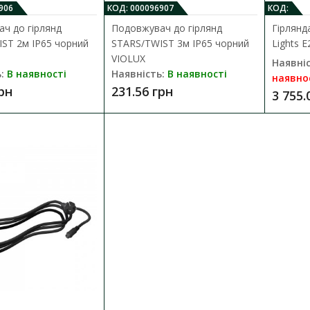
906
КОД: 000096907
КОД:
ч до гірлянд
Подовжувач до гірлянд
Гірлянд
ST 2м IP65 чорний
STARS/TWIST 3м IP65 чорний
Lights 
VIOLUX
Наявніс
Гірлянда STARS патрон 20хЕ27 10м 
:
В наявності
Наявність:
В наявності
наявно
Наявність:
В наявності
грн
231.56 грн
3 755.
Гірлянда “STARS” – ідеальне світлове рішен
зовнішнього освітлення! Призначена ..
1 606.50 грн
Гірлянда TWIST з лампами 10х2W 5
Наявність:
В наявності