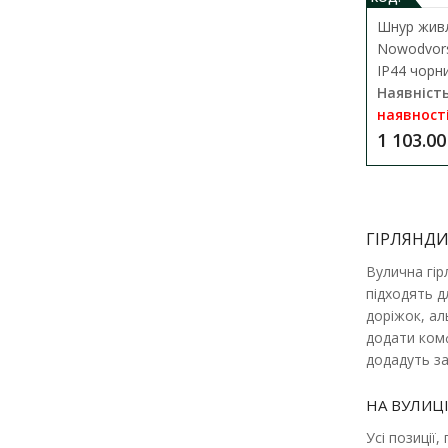
-10%
-10%
Шнур живл
Nowodvors
IP44 чорн
Наявність
наявност
1 103.00
ГІРЛЯНДИ
Вулична гір
підходять д
доріжок, ал
-10%
-10%
додати комф
додадуть за
НА ВУЛИЦІ
Усі позиції