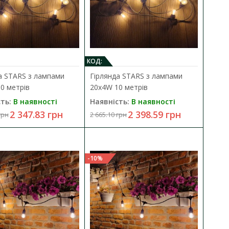
КОД:
а STARS з лампами
Гірлянда STARS з лампами
0 метрів
20х4W 10 метрів
 метрів
ть:
В наявності
Наявність:
В наявності
ДО КОШИКА
2 347.83 грн
2 398.59 грн
грн
2 665.10 грн
 10хЕ27 5м IP65 чорний
В порівняння
В закладки
-10%