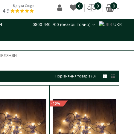
0
0
0
Відгуки Google
4.9
И
0800 440 700 (безкоштовно)
UKR
ГІРЛЯНДИ
Порівняння товарів (0)
 метрів
ДО КОШИКА
-10%
 10хЕ27 5м IP65 чорний
В порівняння
В закладки