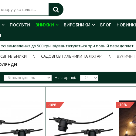
ПОСЛУГИ
ЗНИЖКИ
ВИРОБНИКИ
БЛОГ
НОВИНК
И
Усі замовлення до 500 грн. відвантажуються при повній передоплаті.
 СВІТИЛЬНИКИ
САДОВІ СВІТИЛЬНИКИ ТА ЛІХТАРІ
ВУЛИЧНІ 
ірлянди
На сторінці:
Гірлянда STARS з лампами 10х2W 5
Наявність:
В наявності
-10%
-10%
В комплект входить: Гірлянда STARS патрон
VIOLUX - 1 штука Лампа LED FILAMEN..
1 259.06 грн