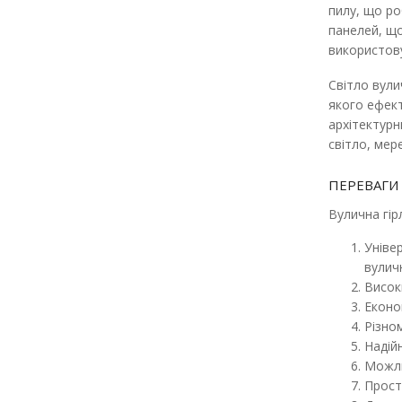
пилу, що ро
панелей, що
використову
Світло вули
якого ефект
архітектурн
світло, мере
-10%
-10%
ПЕРЕВАГИ
Вулична гір
Універ
вулич
Висок
Еконо
Різном
Надійн
Можли
Прост