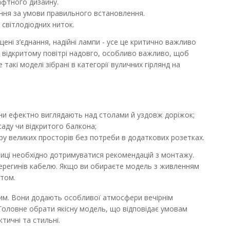
афтного дизайну.
0 метрів
ання за умови правильного встановлення.
 світлодіодних ниток.
ДО КОШИКА
ені з’єднання, надійні лампи - усе це критично важливо
20хЕ27 10м IP65 чорний
В порівняння
 відкритому повітрі надовго, особливо важливо, щоб
такі моделі зібрані в категорії вуличних гірлянд на
В закладки
они ефектно виглядають над столами й уздовж доріжок;
саду чи відкритого балкона;
ору великих просторів без потреби в додаткових розетках.
лиці необхідно дотримуватися рекомендацій з монтажу.
перегинів кабелю. Якщо ви обираєте модель з живленням
IP65 чорний VIOLUX
стом.
ДО КОШИКА
шним. Вони додають особливої атмосфери вечірнім
ня для внутрішнього та
 Головне обрати якісну модель, що відповідає умовам
В порівняння
ктичні та стильні.
В закладки