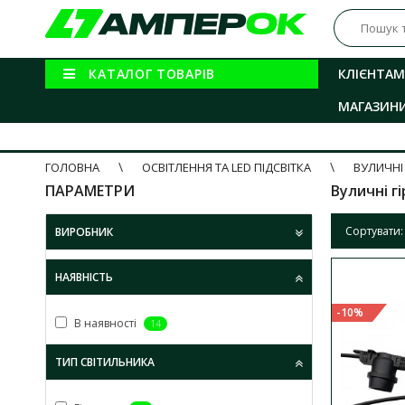
КАТАЛОГ ТОВАРІВ
КЛІЄНТАМ
МАГАЗИН
ГОЛОВНА
ОСВІТЛЕННЯ ТА LED ПІДСВІТКА
ВУЛИЧНІ
ПАРАМЕТРИ
Вуличні г
Сортувати:
ВИРОБНИК
НАЯВНІСТЬ
-10%
-10%
-10%
В наявності
14
ТИП СВІТИЛЬНИКА