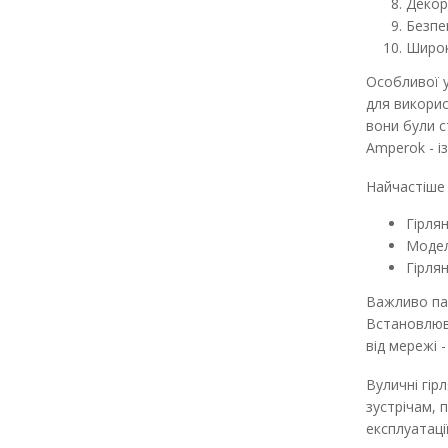
Декор
Безпе
Широк
-10%
-10%
Особливої у
для викорис
вони були с
Amperok - і
Найчастіше
Гірля
Моделі
Гірля
Важливо пам
Встановлюва
від мережі 
Вуличні гір
зустрічам, 
експлуатації