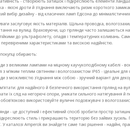
ативність - створюють затишок і підкреслюють елементи ландш
Гірлянда TWIST з лампами 20х4W 1
ка - якісні дроти й з’єднання виключають ризик короткого замик
Наявність:
В наявності
ий вибір дизайну - від класичних ламп Едісона до мінімалістичних
ваги заслуговує якість матеріалів. Щільна проводка, вологозахищ
В комплект входить: Гірлянда TWIST патрон 
тання на вулиці. Враховуючи, що гірлянди часто залишаються на
VIOLUX - 1 штука Лампа LED FILA..
тійкими до ультрафіолету, опадів і температурних коливань. Саме 
з перевіреними характеристиками та високою надійністю.
2 568.69 грн
2 854.10 грн
 покупці обирають:
нди з великими лампами на міцному каучукоподібному кабелі - в
 з м’яким теплим світінням і вологозахистом IP65 - ідеальні для 
нди з можливістю з’єднання між собою - зручний варіант для дек
’ятати: для надійного й безпечного використання гірлянд на ву
ти їх слід на негорючі опори, уникати сильного натягування й 
Гірлянда TWIST патрон 10хЕ27 5м 
- обов’язково використовуйте вуличні подовжувачі з вологозахи
Наявність:
В наявності
лянди - це доступний і ефективний спосіб зробити простір зати
Гірлянда “TWIST” – ідеальне світлове рішен
підкреслюють стиль і прикрашають територію без зайвих зусиль.
зовнішнього освітлення! При..
. У каталозі Amperok ви знайдете саме такі рішення - надійні, пра