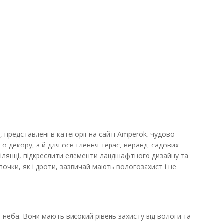
10хЕ27 5м IP65 чорний
В порівняння
В закладки
, представлені в категорії на сайті Amperok, чудово
 метрів
о декору, а й для освітлення терас, веранд, садових
ДО КОШИКА
ділянці, підкреслити елементи ландшафтного дизайну та
очки, як і дроти, зазвичай мають вологозахист і не
10хЕ27 5м IP65 чорний
В порівняння
В закладки
о неба. Вони мають високий рівень захисту від вологи та