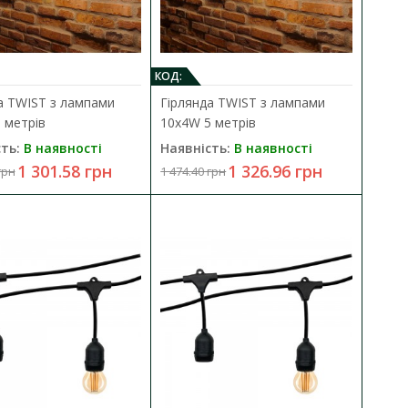
0 метрів
ДО КОШИКА
КОД:
а TWIST з лампами
Гірлянда TWIST з лампами
 20хЕ27 10м IP65 чорний
В порівняння
 метрів
10х4W 5 метрів
В закладки
ть:
В наявності
Наявність:
В наявності
1 301.58 грн
1 326.96 грн
грн
1 474.40 грн
0 метрів
ДО КОШИКА
 20хЕ27 10м IP65 чорний
В порівняння