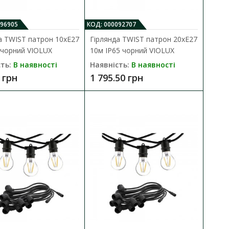
В закладки
096905
КОД: 000092707
а TWIST патрон 10хЕ27
Гірлянда TWIST патрон 20хЕ27
 чорний VIOLUX
10м IP65 чорний VIOLUX
ть:
В наявності
Наявність:
В наявності
 грн
1 795.50 грн
P65 чорний VIOLUX
ДО КОШИКА
ня для внутрішнього та
В порівняння
В закладки