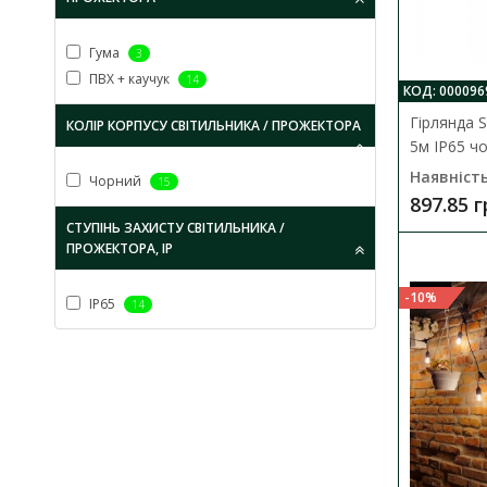
Гума
3
ПВХ + каучук
14
КОД: 000096
-10%
-10%
Гірлянда 
КОЛІР КОРПУСУ СВІТИЛЬНИКА / ПРОЖЕКТОРА
5м IP65 ч
Наявність
Чорний
15
897.85 
СТУПІНЬ ЗАХИСТУ СВІТИЛЬНИКА /
ПРОЖЕКТОРА, IP
-10%
IP65
14
-10%
-10%