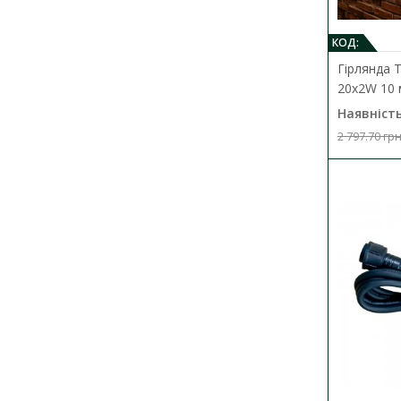
КОД:
Гірлянда 
20х2W 10 
Наявність
2 797.70 гр