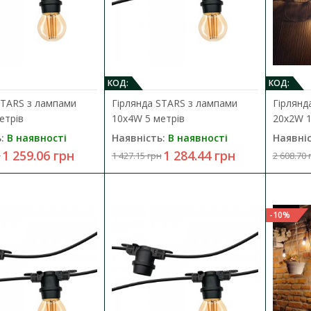
1 398.95 грн
КОД:
КОД:
STARS з лампами
Гірлянда STARS з лампами
Гірлянд
етрів
10х4W 5 метрів
20х2W 1
Гірлянда STARS з лампами 10х4W 5
:
В наявності
Наявність:
В наявності
Наявніс
Наявність:
В наявності
1 259.06 грн
1 284.44 грн
н
1 427.15 грн
2 608.70 
В комплект входить: Гірлянда STARS патрон
VIOLUX - 1 штука Лампа LED FILAMEN..
-10%
1 284.44 грн
1 427.15 грн