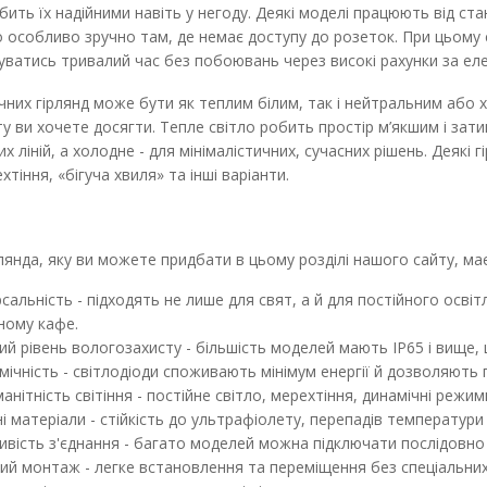
бить їх надійними навіть у негоду. Деякі моделі працюють від ст
 особливо зручно там, де немає доступу до розеток. При цьому 
ватись тривалий час без побоювань через високі рахунки за еле
чних гірлянд може бути як теплим білим, так і нейтральним або 
у ви хочете досягти. Тепле світло робить простір м’якшим і зат
их ліній, а холодне - для мінімалістичних, сучасних рішень. Деякі
Гірлянда TWIST з лампами 20х2W 1
хтіння, «бігуча хвиля» та інші варіанти.
Наявність:
В наявності
В комплект входить: Гірлянда TWIST патрон 
лянда, яку ви можете придбати в цьому розділі нашого сайту, має
VIOLUX - 1 штука Лампа LE..
сальність - підходять не лише для свят, а й для постійного освітле
2 517.93 грн
2 797.70 грн
ному кафе.
ий рівень вологозахисту - більшість моделей мають IP65 і вище, 
мічність - світлодіоди споживають мінімум енергії й дозволяють 
анітність світіння - постійне світло, мерехтіння, динамічні режи
і матеріали - стійкість до ультрафіолету, перепадів температури 
вість з'єднання - багато моделей можна підключати послідовно 
ий монтаж - легке встановлення та переміщення без спеціальних 