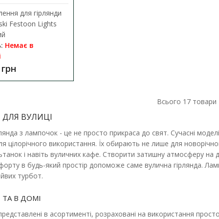
ення для гірлянди
В комплект входить: Гірлянда TWIST патрон 
ki Festoon Lights
VIOLUX - 1 штука Лампа LED FIL..
ий
:
Немає в
1 301.58 грн
1 446.20 грн
і
 грн
Всього
17
товари
 ДЛЯ ВУЛИЦІ
лянда з лампочок - це не просто прикраса до свят. Сучасні моделі
Гірлянда TWIST з лампами 10х4W 5
ля цілорічного використання. Їх обирають не лише для новорічног
Наявність:
В наявності
ьтанок і навіть вуличних кафе. Створити затишну атмосферу на 
орту в будь-який простір допоможе саме вулична гірлянда. Ламп
В комплект входить: Гірлянда TWIST патрон 
йвих турбот.
VIOLUX - 1 штука Лампа LED FIL..
 ТА В ДОМІ
1 326.96 грн
1 474.40 грн
, представлені в асортименті, розраховані на використання прост