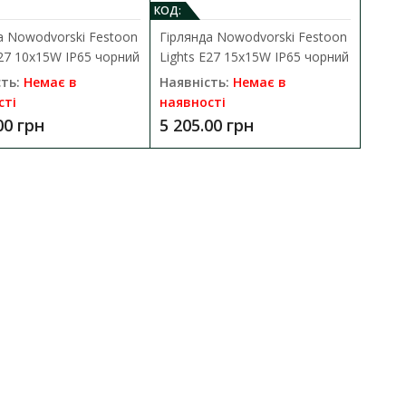
КОД:
а Nowodvorski Festoon
Гірлянда Nowodvorski Festoon
E27 10x15W IP65 чорний
Lights E27 15x15W IP65 чорний
ть:
Немає в
Наявність:
Немає в
IP65 чорний VIOLUX
сті
наявності
ДО КОШИКА
00 грн
5 205.00 грн
ня для внутрішнього та
В порівняння
В закладки
 метрів
ДО КОШИКА