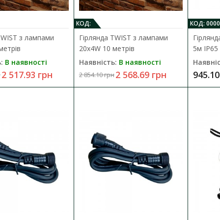
VIOLUX - 1 штука Лампа LED FILAME..
2 398.59 грн
КОД:
КОД: 000
2 665.10 грн
TWIST з лампами
Гірлянда TWIST з лампами
Гірлянд
метрів
20х4W 10 метрів
5м IP65
:
В наявності
Наявність:
В наявності
Наявніс
2 517.93 грн
2 568.69 грн
945.10
н
2 854.10 грн
Гірлянда STARS патрон 10хЕ27 5м I
Наявність:
В наявності
Гірлянда “STARS” – ідеальне світлове рішен
зовнішнього освітлення! Призначена ..
897.85 грн