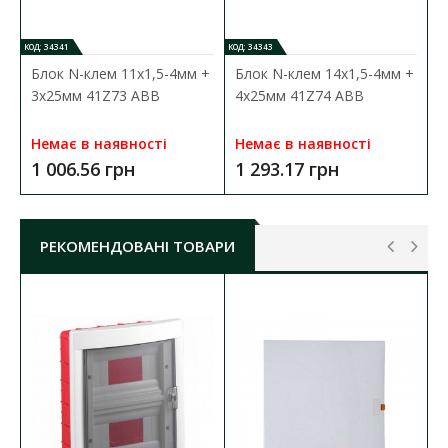
ОСНОВНІ ХАРАКТЕРИСТИКИ
:
Тип монтажу:
вбудований
КОД: 34341
КОД: 34343
Кількість модулів:
до 36
Блок N-клем 11x1,5-4мм +
Блок N-клем 14x1,5-4мм +
Материал корпусу:
термопластик
3x25мм 41Z73 ABB
4x25мм 41Z74 ABB
Колір корпусу:
білий
Дверка:
прозора
Немає в наявності
Немає в наявності
Габарити кришки ГхШхВ:
105х300х450 мм
1 006.56 грн
1 293.17 грн
Ступінь захисту:
IP41
РЕКОМЕНДОВАНІ ТОВАРИ