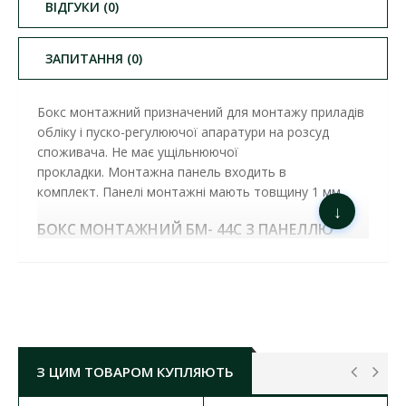
ВІДГУКИ (0)
ЗАПИТАННЯ (0)
Бокс монтажний призначений для монтажу приладів
обліку і пуско-регулюючої апаратури на розсуд
споживача. Не має ущільнюючої
прокладки.
Монтажна панель входить в
комплект.
Панелі монтажні мають товщину 1 мм.
↓
БОКС МОНТАЖНИЙ БМ- 44C З ПАНЕЛЛЮ
ІР31 (Б00054107)
ОСНОВНІ ХАРАКТЕРИСТИКИ:
Тип монтажу:
накладний
Материал корпусу:
метал
Колір корпусу:
сірий
Габаритні розміри Д(Г)хШхВ:
200х400х400
Ступінь захисту:
IP31
З ЦИМ ТОВАРОМ КУПЛЯЮТЬ