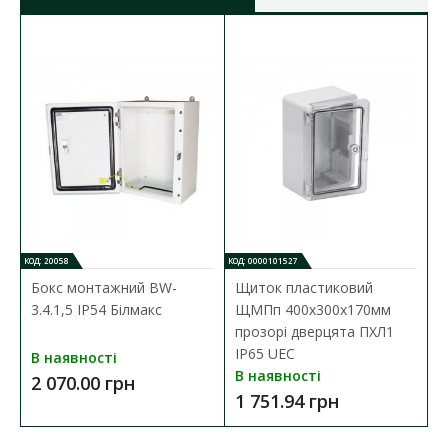
КОД: 20058
КОД: 0000101527
Бокс монтажний BW-
Щиток пластиковий
3.4.1,5 IP54 Білмакс
ЩМПп 400х300х170мм
прозорі дверцята ПХЛ1
IP65 UEC
В наявності
В наявності
2 070.00 грн
1 751.94 грн