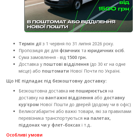
Термін дії
з 1 червня по 31 липня
2026 року.
Пропозиція діє для
фізичних
та
юридичних осіб
.
Сума замовлення - від
1500 грн.
Доставка у
поштові відділення
(до 30 кг на одне
місце) або
поштомати
Нової Почти по Україні.
Що НЕ підпадає під безкоштовну доставку:
Безкоштовна доставка
не поширюється
на
доставку на
вантажні відділення
або
доставку
кур'єром
Нової Пошти до дверей (додому чи в офіс)
Великогабаритні або важкі товари, які за правилами
перевізника транспортуються
на палетах,
піддонах чи у флет-боксах
і т.д..
Особливі умови