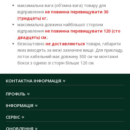
максимальна вага (об'ємна вага) товару для
відправлення
не повинна перевищувати 30
(тридцять) кг
.;
макcимальна довжина найбільшої сторони
відправлення
не повинна перевищувати 120 (сто
двадцять) см
.;
безкоштовно
не доставляються
товари, габарити
яких виходять за межі зазначені вище. Для прикладу,
лоток кабельний має довжину 300 см чи монтажні
бокси з однією зі сторін більше 120 см.
КОНТАКТНА ІНФОРМАЦІЯ
ПРОФІЛЬ
ІНФОРМАЦІЯ
СЕРВІС
ОНОВЛЕННЯ