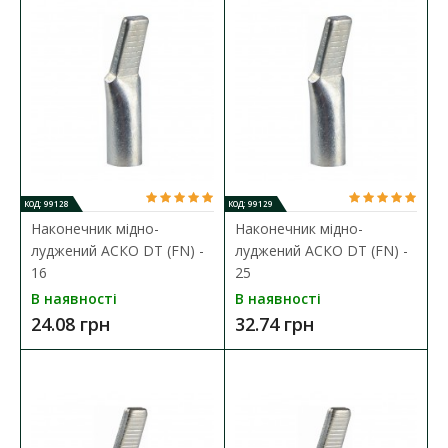
КОД: 99128
КОД: 99129
Наконечник мідно-
Наконечник мідно-
луджений АСКО DT (FN) -
луджений АСКО DT (FN) -
16
25
В наявності
В наявності
Наконечник мідно-луджений DT(G)-25
24.08 грн
32.74 грн
Наявність:
В наявності
Кабельний наконечник серії DT(G) представляє собою
спеціальний елемент, які призначений дл..
55.95 грн