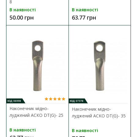
8
В наявності
В наявності
50.00 грн
63.77 грн
Наконечник мідно-луджений DT(G)-70
КОД: 06998
КОД: 07378
Наявність:
В наявності
Наконечник мідно-
Наконечник мідно-
луджений АСКО DT(G)- 25
луджений АСКО DT(G)- 35
Кабельний наконечник серії DT(G) представляє собою
спеціальний елемент, які призначений дл..
В наявності
В наявності
122.90 грн