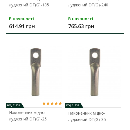
луджений DT(G)-185
луджений DT(G)-240
В наявності
В наявності
614.91 грн
765.63 грн
Наконечник мідно-луджений DT(G)-185
Наявність:
В наявності
Кабельний наконечник серії DT(G) представляє собою
спеціальний елемент, які призначений дл..
614.91 грн
ДО КОШИКА
КОД: 61858
КОД: 61859
Наконечник мідно-
Наконечник мідно-
В порівняння
луджений DT(G)-25
луджений DT(G)-35
В закладки