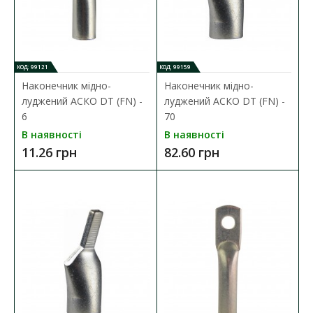
КОД: 99121
КОД: 99159
Наконечник мідно-
Наконечник мідно-
луджений АСКО DT (FN) -
луджений АСКО DT (FN) -
Наконечник мідно-луджений DT(G)-35
6
70
Наявність:
В наявності
В наявності
В наявності
11.26 грн
82.60 грн
Кабельний наконечник серії DT(G) представляє собою
спеціальний елемент, які призначений дл..
74.94 грн
ДО КОШИКА
В порівняння
В закладки