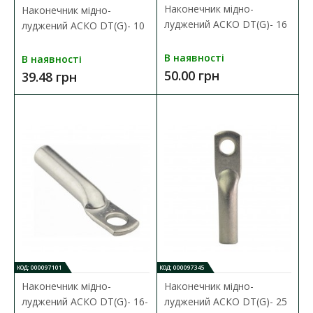
Наконечник мідно-
Наконечник мідно-
Наконечник мідно-луджений DT(G)-50
луджений АСКО DT(G)- 16
луджений АСКО DT(G)- 10
Наявність:
В наявності
В наявності
В наявності
Кабельний наконечник серії DT(G) представляє собою
50.00 грн
39.48 грн
спеціальний елемент, які призначений дл..
101.21 грн
ДО КОШИКА
В порівняння
В закладки
КОД: 000097101
КОД: 000097345
Наконечник мідно-
Наконечник мідно-
луджений АСКО DT(G)- 16-
луджений АСКО DT(G)- 25