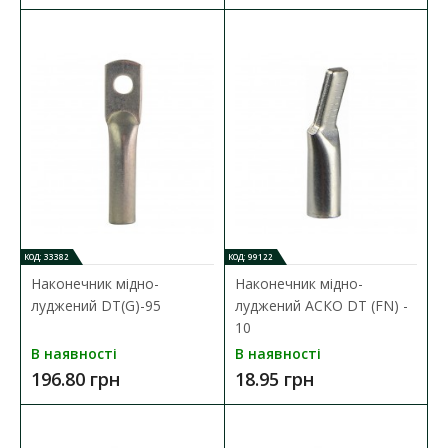
Наконечник мідно-луджений DT(G)-240
Наявність:
В наявності
Кабельний наконечник серії DT(G) представляє собою
спеціальний елемент, які призначений дл..
765.63 грн
ДО КОШИКА
В порівняння
КОД: 33382
КОД: 99122
В закладки
Наконечник мідно-
Наконечник мідно-
луджений DT(G)-95
луджений АСКО DT (FN) -
10
В наявності
В наявності
196.80 грн
18.95 грн