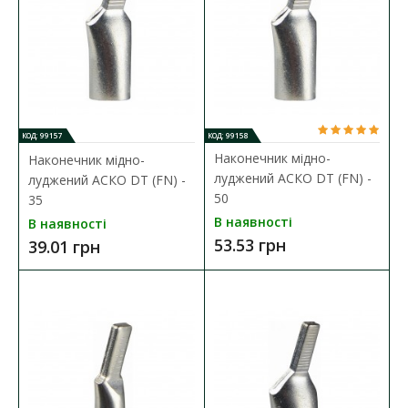
ДО КОШИКА
В порівняння
В закладки
КОД: 99157
КОД: 99158
Наконечник мідно-
Наконечник мідно-
луджений АСКО DT (FN) -
луджений АСКО DT (FN) -
50
35
В наявності
В наявності
53.53 грн
39.01 грн