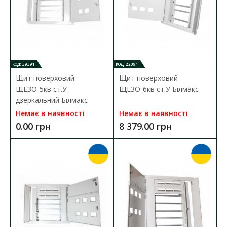
КОД: 39391
КОД: 22091
Щит поверховий
Щит поверховий
ЩЕЗО-5кв ст.У
ЩЕЗО-6кв ст.У Білмакс
дзеркальний Білмакс
Немає в наявності
Немає в наявності
0.00 грн
8 379.00 грн
Щит поверховий ЩЕЗО-5кв ст.У дзеркальний
Білмакс
Наявність:
Немає в наявності
Вбудований поверховий щит зі слабострумним відсіком
призначений для монтажу однофазних та трифазних ..