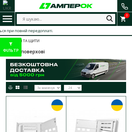
0
 при повній передоплаті.
БОКСИ ТА ЩИТИ
ФІЛЬТР
Щити поверхові