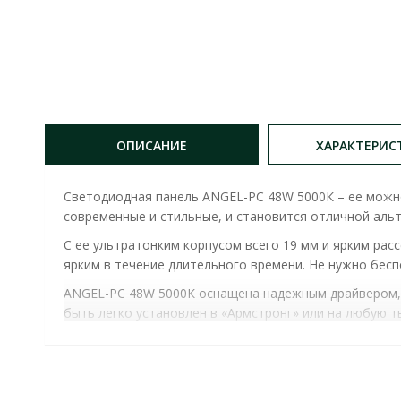
ОПИСАНИЕ
ХАРАКТЕРИС
Светодиодная панель ANGEL-PC 48W 5000К – ее можн
современные и стильные, и становится отличной аль
С ее ультратонким корпусом всего 19 мм и ярким ра
ярким в течение длительного времени. Не нужно бесп
ANGEL-PC 48W 5000К оснащена надежным драйвером, 
быть легко установлен в «Армстронг» или на любую 
С ANGEL-PC 48W 5000К вы получаете не просто панел
СВЕТИЛЬНИК LED ПАНЕЛЬ ANGEL-PC 48W 60Х60 50