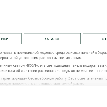
ТИКИ
КАТАЛОГ
ОТ
о назвать премиальной моделью среди офисных панелей в Укр
тернативой устаревшим растровым светильникам.
ссеянным светом 4800Лм, эта светодиодная панель подарит вам 
окоиться об желтении рассеивателя, ведь он не желтеет в тече
гарантирующим бесперебойную работу. Этот осветительный пр
твердую поверхность с помощью монтажной рамки.
ь, но и эстетичный акцент вашего помещения, который создаст
00К IP20 VIOLUX ( 350052 )
ХАРАКТЕРИСТИКИ
: