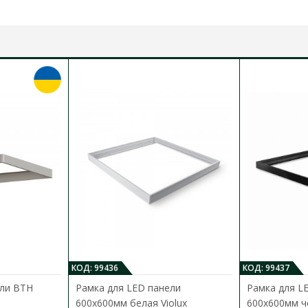
C
КОД: 99436
КОД: 99437
ели ВТН
Рамка для LED панели
Рамка для L
600x600мм белая Violux
600x600мм че