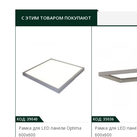
мощность:
48W
цветовая температура:
5000К
тип диода:
SMD
С ЭТИМ ТОВАРОМ ПОКУПАЮТ
световой поток:
4800 lm
достижение 60% светового потока:
<0,5 с
индекс цветопередачи, Ra:
>80%
класс энергопотребления (UA):
А+
класс энергопотребления (EU):
E
кол-во включений/выключений (on/off):
>15 000
o
угол рассеивания:
120
o
o
температурный режим работи:
от -10
C до +45
номинальное рабочее напряжение:
150-265 V AC
строк службы:
25 000 часов
степень защиты:
IP20
материал корпуса:
пластик
материал рассеивателя:
пластик
тип:
панель
60х60
размеры, мм:
595х595х19
КОД: 39040
КОД: 35036
гарантия:
2 года
Рамка для LED панели Optima
Рамка для LED пан
600x600
600x600