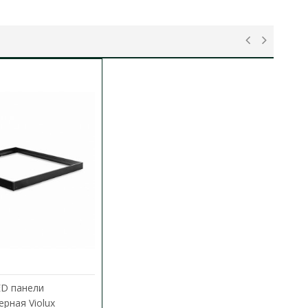
ED панели
рная Violux