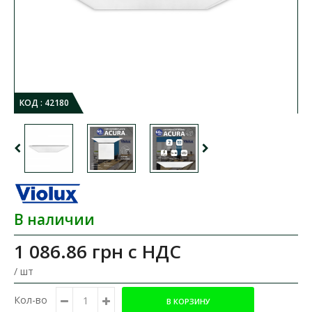
КОД :
42180
В наличии
1 086.86 грн
с НДС
/ шт
Кол-во