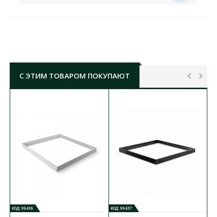
Монтаж и подключение
Монтаж и подключение светодиодной панели
должны выполняться квалифицированным
специалистом, имеющим допуск к проведению
этого вида работ.
Производитель не несет ответственность за
С ЭТИМ ТОВАРОМ ПОКУПАЮТ
возможные негативные последствия,
вызванные ненадлежащим монтажом
светодиодной панели.
Этапы монтажа светодиодной панели:
Выключите подачу электроэнергии.
Сделайте отверстие в потолке
соответствующего размера для монтажа
светодиодной панели.
Выведите кабель питания сети к месту
монтажа.
Подключите кабель питания драйвера к
электрической сети с помощью клеммной
колодки.
КОД: 99436
КОД: 99437