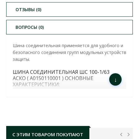
ОТЗЫВЫ (0)
ВОПРОСЫ (0)
Шина соединительная применяется для удобного и
безопасного соединения групп модульных устройств
защиты.
ШИНА СОЕДИНИТЕЛЬНАЯ ШС 100-1/63​
АСКО ( A0150110001 ) ОСНОВНЫЕ
↓
ХАРАКТЕРИСТИКИ:
номинальный ток:
63 А
количество полюсов:
1р
длина:
1 м
материал:
латунь
рабочая температура:
от -45 до 40 °C
С ЭТИМ ТОВАРОМ ПОКУПАЮТ