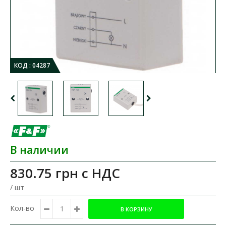
КОД :
04287
В наличии
830.75 грн
с НДС
/ шт
Кол-во