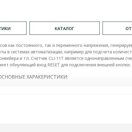
ТИКИ
КАТАЛОГ
ОТ
ьсов как постоянного, так и переменного напряжения, генерир
ты в системах автоматизации, например для подсчета количеств
онвейера и т.п. Счетчик CLI-11T является однонаправленным с
Имеет обнуляющий вход RESET для подключения внешней кнопки.
 ) ОСНОВНЫЕ ХАРАКЕРИСТИКИ:
ость работы батареи 10 лет
0 В 220 В CLI-11T 24 В 24 В Минимальное: CLI-11T 220 В 110 В C
мм