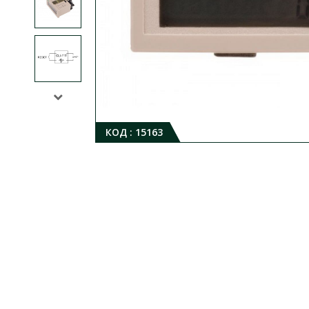
КОД :
15163