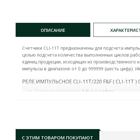
ОПИСАНИЕ
ХАРАКТЕРИС
Счетчики CLI-11T предназначены для подсчета импул
целью подсчета количества выполненных циклов рабо
единиц продукции, исходящих из производственного к
импульсы в диапазоне от 0 до 999999 (шесть цифр). 
РЕЛЕ ИМПУЛЬСНОЕ CLI-11T/220 F&F ( CLI-11T
Точность измерений:
1 % ± 1 цифра
Питание:
Встроенная батарея Продолжительн
Максимальная частота подсчета:
200 Гц
Обнуляется вход:
RESET типа "сухой контакт"
Напряжение на входе:
Максимальное: CLI-11T 22
Дисплей:
6 знаков / h=6,7 мм
Монтаж:
Для монтажа в электрощите 45х23 
С ЭТИМ ТОВАРОМ ПОКУПАЮТ
Диапазон рабочих температур:
-10°С до +40°С