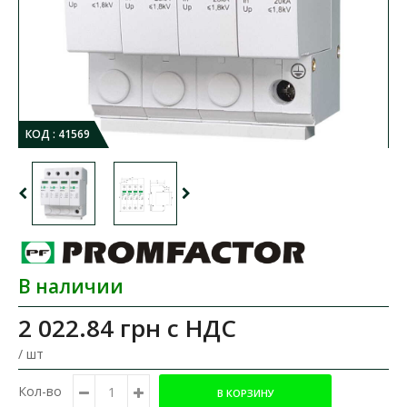
КОД :
41569
В наличии
2 022.84 грн
с НДС
/ шт
Кол-во