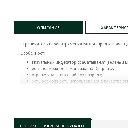
ОПИСАНИЕ
ХАРАКТЕРИС
Ограничитель перенапряжения MOP-C предназначен д
Особенности:
визуальный индикатор срабатывания (зеленый цв
есть возможность монтажа на Din-рейке;
ограничивает высокий ток разряда;
есть возможность использования в качестве за
имеет металлический подпружиненный фиксатор
модульного исполнения.
ОГРАНИЧИТЕЛЬ ПЕРЕНАПРЯЖЕНИЯ MOP1-C 20КА
номинальное рабочее напряжение:
230В
напряжение длительной работы:
275В
С ЭТИМ ТОВАРОМ ПОКУПАЮТ
количество полюсов:
1