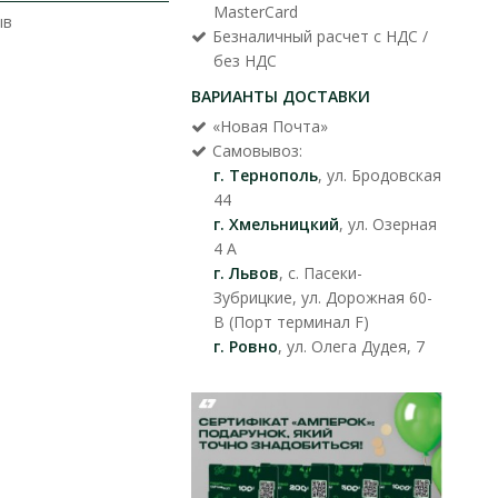
MasterCard
ыв
Безналичный расчет с НДС /
без НДС
ВАРИАНТЫ ДОСТАВКИ
«Новая Почта»
Самовывоз:
г. Тернополь
, ул. Бродовская
44
г. Хмельницкий
, ул. Озерная
4 А
г. Львов
, с. Пасеки-
Зубрицкие, ул. Дорожная 60-
В (Порт терминал F)
г. Ровно
, ул. Олега Дудея, 7