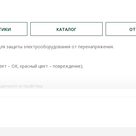
ТИКИ
КАТАЛОГ
ОТ
ля защиты электрооборудования от перенапряжения.
ет – ОК, красный цвет – повреждение);
щитного устройства;
 для быстрого монтажа на Din-рейке;
/40КА/275В ПРОМФАКТОР ( MOP1-C275/20 )
ХАРАКТЕ