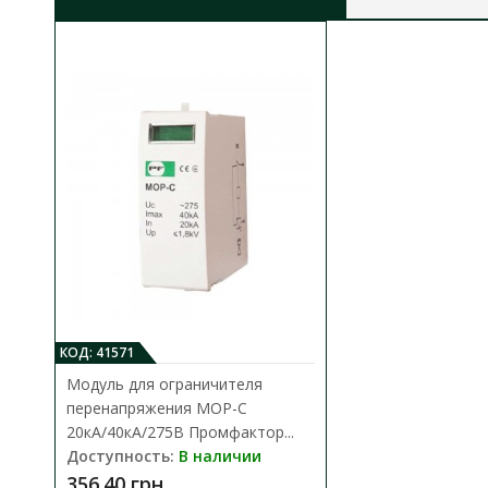
номинальный разрядный ток 8/20 мкс:
20кА
максимальный разрядный ток 8/20 мкс:
40кА
крепление на DIN-рейку:
35х7.5
материал корпуса:
термопластик
степень защиты:
IP20
2
сечение кабеля:
до 35 мм
КОД: 41571
Модуль для ограничителя
перенапряжения MOP-C
20кА/40кА/275В Промфактор...
Доступность:
В наличии
356.40 грн