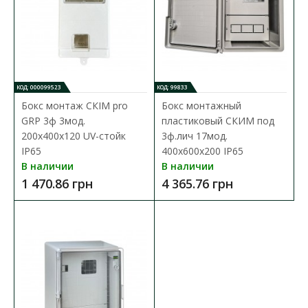
КОД: 000099523
КОД: 99833
Бокс монтаж СКІМ pro
Бокс монтажный
GRP 3ф 3мод.
пластиковый СКИМ под
200х400х120 UV-стойк
3ф.лич 17мод.
IP65
400х600х200 IP65
В наличии
В наличии
1 470.86 грн
4 365.76 грн
Бокс монтаж СКІМ pro GRP 3ф 3мод. 200х400х120
UV-стойк IP65
Доступность:
В наличии
Бокс монтаж СКІМ pro GRP 3ф 3мод. 200х400х120 UV-стойк IP65 (
С11801008 ) характеристики: Тип ..