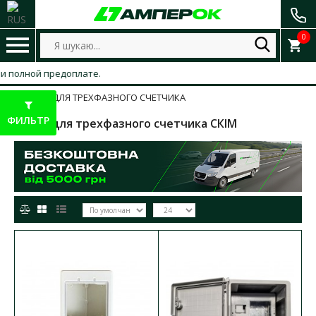
0
 полной предоплате.
ЩИТЫ ДЛЯ ТРЕХФАЗНОГО СЧЕТЧИКА
ФИЛЬТР
Щиты для трехфазного счетчика СКІМ