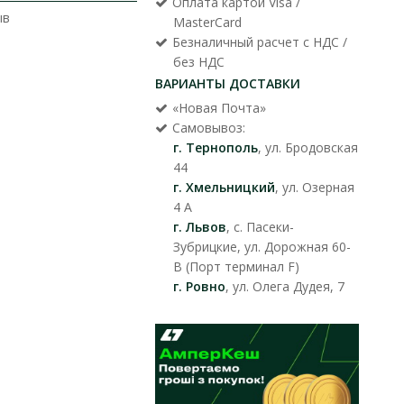
Оплата картой Visa /
ыв
MasterCard
Безналичный расчет с НДС /
без НДС
ВАРИАНТЫ ДОСТАВКИ
«Новая Почта»
Самовывоз:
г. Тернополь
, ул. Бродовская
44
г. Хмельницкий
, ул. Озерная
4 А
г. Львов
, с. Пасеки-
Зубрицкие, ул. Дорожная 60-
В (Порт терминал F)
г. Ровно
, ул. Олега Дудея, 7