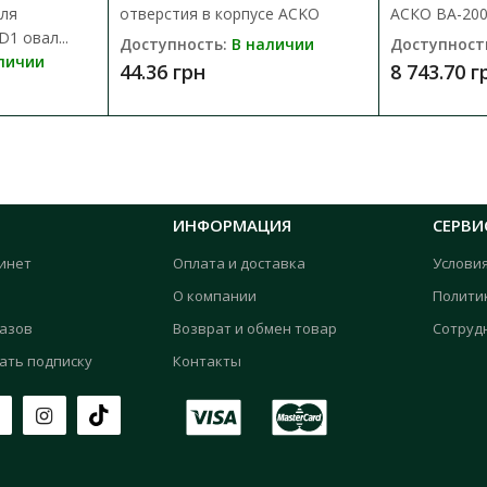
для
отверстия в корпусе ACKO
АСКО ВА-200
1 овал...
Доступность:
В наличии
Доступност
личии
44.36 грн
8 743.70 г
ИНФОРМАЦИЯ
СЕРВИ
инет
Оплата и доставка
Услови
О компании
Полити
казов
Возврат и обмен товар
Сотруд
ать подписку
Контакты