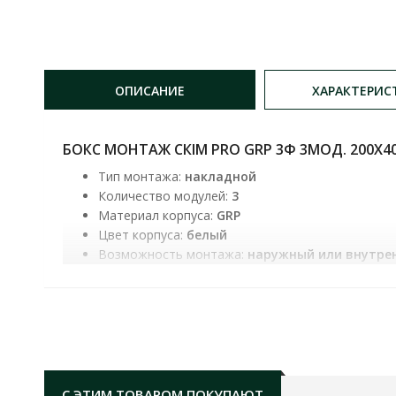
ОПИСАНИЕ
ХАРАКТЕРИС
БОКС МОНТАЖ СКІМ PRO GRP 3Ф 3МОД. 200Х400
Тип монтажа:
накладной
Количество модулей:
3
Материал корпуса:
GRP
Цвет корпуса:
белый
Возможность монтажа:
наружный или внутре
Класс ударопрочности:
IK10
Габаритные размеры ГхШхВ:
200х400х120 мм
Внутренние размеры ГхШхВ:
195х395х100 мм
Максимальная толщина счетчика:
95 мм
Степень защиты:
IP65
С ЭТИМ ТОВАРОМ ПОКУПАЮТ