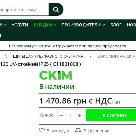
М
УСЛУГИ
СКИДКИ
ПРОИЗВОДИТЕЛИ
БЛОГ
НО
И
Все заказы до 500 грн. отгружаются при полной предоплате.
ЩИТЫ ДЛЯ ТРЕХФАЗНОГО СЧЕТЧИКА
БОКС МОНТАЖ СКІМ 
20 UV-стойкий IP65 ( С11801008 )
В наличии
1 470.86 грн
с НДС
/ шт
Кол-во
В закладки
В сравнение