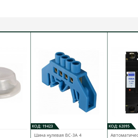
КОД: 19423
КОД: 62095
й
Шина нулевая BC-3А 4
Автоматичес