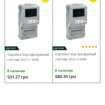
ЩИТОК ШМР 1Ф УЛИЧНЫЙ​
ХАРАКТЕРИСТИКИ
:
Тип монтажа:
накладной
Количество модулей:
8
Материал корпуса:
металл
Цвет корпуса:
черный
Температура эксплуатации:
-40 °С до +85 °С
Габартни размеры ГхШхВ:
150х200х400 мм
Степень защиты:
IP54
КОД: 29257
КОД: 29256
Коробка под трехфазный
Коробка под однофазный
счетчик DOT.3 НИК
счетчик DOT.1 НИК
В наличии
В наличии
680.30 грн
501.27 грн