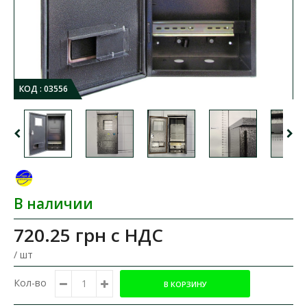
КОД :
03556
В наличии
720.25 грн
с НДС
/ шт
Кол-во