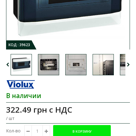
КОД :
39623
В наличии
322.49 грн
с НДС
/ шт
Кол-во