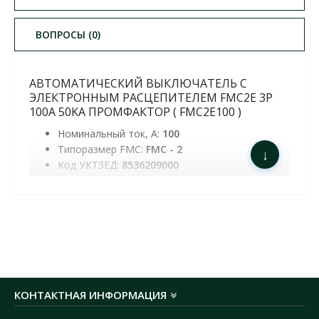
ВОПРОСЫ (0)
АВТОМАТИЧЕСКИЙ ВЫКЛЮЧАТЕЛЬ С
ЭЛЕКТРОННЫМ РАСЦЕПИТЕЛЕМ FMC2E 3P
100A 50KA ПРОМФАКТОР ( FMC2E100 )
Номинальный ток, А:
100
Типоразмер FMC:
FMC - 2
↓
Код УКТЗЕД:
8536209000
Вес продукта, kg:
1.6
Объем, м3:
93.00
Ширина, см:
150.00
Высота, см:
108.00
Глубина, см:
0,002781
Штрихкод:
4823117812375
Уставки номинального тока, А:
40-100
КОНТАКТНАЯ ИНФОРМАЦИЯ