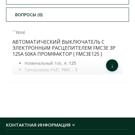
ВОПРОСЫ (0)
```html
АВТОМАТИЧЕСКИЙ ВЫКЛЮЧАТЕЛЬ С
ЭЛЕКТРОННЫМ РАСЦЕПИТЕЛЕМ FMC3E 3P
125A 50KA ПРОМФАКТОР ( FMC3E125 )
Номинальный ток, А:
125
↓
Типоразмер FMC:
FMC - 3
Номинальная рабочая отключающая
способность Ics, kA:
Рабочее напряжение:
Предельная рабочая отключающая
способность Icu, kA:
Код УКТЗЕД:
8536209000
Вес продукта, kg:
1.9
Объем, м3:
107.00
КОНТАКТНАЯ ИНФОРМАЦИЯ
Ширина, см:
166.00