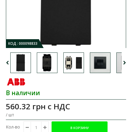
КОД :
000098833
В наличии
560.32 грн
с НДС
/ шт
Кол-во