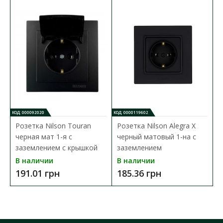
Механизм Zenit отличается повышенной
надежностью и компактностью и устанавливается с
фронтальной стороны. Клавиши фиксирующего
механизма безвинтовых клемм имеют увеличенный
размер и плавный ход. Клавиша снимается, тем
самым, позволяет выполнить замену светодиодного
блока подсветки с фронтальной стороны.
ВЫКЛЮЧАТЕЛЬ ZENIT ЧЕРНЫЙ МАТ 1-Й 1
МОД. ПРОМЕЖУТОЧНЫЙ ( 2CLA211000N1501 )
КОД: 000092020
КОД: 0000119602
Механизм выключателя:
Выключатель 1-кл
промежуточный
Розетка Nilson Touran
Розетка Nilson Alegra X
Цвет электроустановочных изделий:
Черный
черная мат 1-я с
черный матовый 1-на с
Тип монтажа электроустановочных изделий:
заземлением с крышкой
заземлением
Внутренний
В наличии
В наличии
Степень защиты:
IP20
191.01 грн
185.36 грн