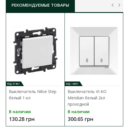
РЕКОМЕНДУЕМЫЕ ТОВАРЫ
Механизм Zenit отличается повышенной
надежностью и компактностью и устанавливается с
фронтальной стороны. Клавиши фиксирующего
механизма безвинтовых клемм имеют увеличенный
размер и плавный ход. Клавиша снимается, тем
самым, позволяет выполнить замену светодиодного
блока подсветки с фронтальной стороны.
ВЫКЛЮЧАТЕЛЬ ZENIT TOTAL БЕЛЫЙ
ЖАЛЮЗИ ( 2CLA224410N1201 )
КОД: 97461
КОД: 14857
Механизм выключателя:
Жалюзи
Цвет электроустановочных изделий:
Белый
Выключатель Niloe Step
Выключатель VI-KO
Тип монтажа электроустановочных изделий:
белый 1-кл
Meridian белый 2кл
Внутренний
проходной
Степень защиты:
IP20
В наличии
В наличии
130.28 грн
300.65 грн