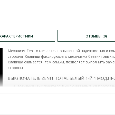
ХАРАКТЕРИСТИКИ
ОТЗЫВЫ (0)
Механизм Zenit отличается повышенной надежностью и ко
стороны. Клавиши фиксирующего механизма безвинтовых к
Клавиша снимается, тем самым, позволяет выполнить заме
стороны.
ВЫКЛЮЧАТЕЛЬ ZENIT TOTAL БЕЛЫЙ 1-Й 1 МОД.ПРО
Механизм выключателя:
Выключатель 1-кл проходн
Цвет электроустановочных изделий:
Белый
Тип монтажа электроустановочных изделий:
Внутрен
Степень защиты:
IP20
Штрихкод:
2100000303366