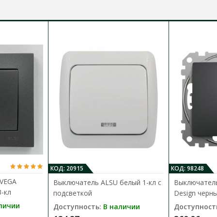
КОД: 20915
КОД: 98248
 VEGA
Выключатель ALSU белый 1-кл с
Выключатель
-кл
подсветкой
Design черны
личии
Доступность:
В наличии
Доступност