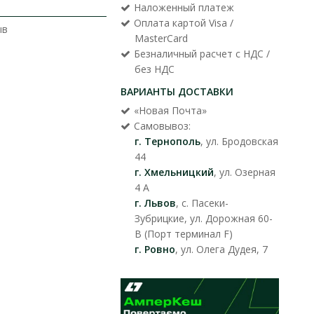
Наложенный платеж
Оплата картой Visa /
ыв
MasterCard
Безналичный расчет с НДС /
без НДС
ВАРИАНТЫ ДОСТАВКИ
«Новая Почта»
Самовывоз:
г. Тернополь
, ул. Бродовская
44
г. Хмельницкий
, ул. Озерная
4 А
г. Львов
, с. Пасеки-
Зубрицкие, ул. Дорожная 60-
В (Порт терминал F)
г. Ровно
, ул. Олега Дудея, 7