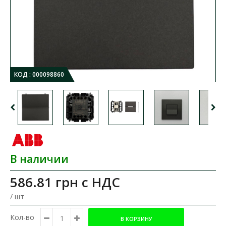
КОД :
000098860
В наличии
586.81 грн
с НДС
/ шт
Кол-во