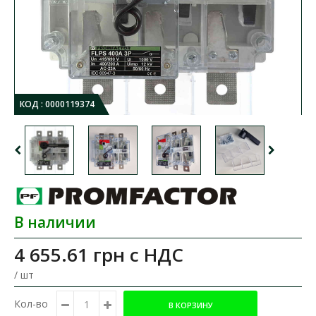
КОД :
0000119374
В наличии
4 655.61 грн
с НДС
/ шт
Кол-во