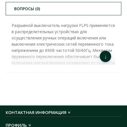
ВОПРОСЫ (0)
Разрывной выключатель нагрузки FLPS применяется
в распределительных устройствах для
осуществления ручных операций включения или
выключения электрических сетей переменного тока
напряжением до 690В частотой 50/60Гц. Механизм
↓
пружинного переключения обеспечивает быстрое
включение или выключение независимо от скорости
переключения, что значительно улучшает
способность гасить дугу. Параллельный контакт с
двойной точкой разрыва имеет функцию
самоочистки. Прозрачная верхняя крышка
позволяет визуально контролировать состояние
выключателя.
ВЫКЛЮЧАТЕЛЬ НАГРУЗКИ ПФ 3Р 400А 1-0
КОНТАКТНАЯ ИНФОРМАЦИЯ
РАЗРЫВНОЙ + РУЧКА ПРОМФАКТОР (
FLPS4003 )
ОСНОВНЫЕ ХАРАКТЕРИСТИКИ:
ПРОФИЛЬ