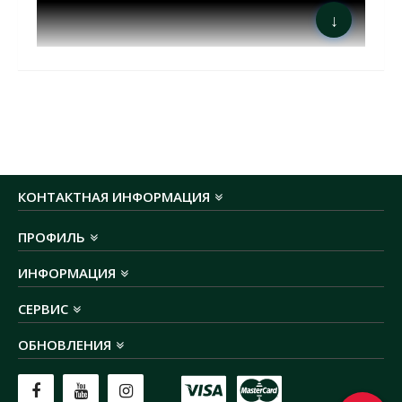
↓
КОНТАКТНАЯ ИНФОРМАЦИЯ
Розетки и выключатели EL-BI серии VEGA идеально
подходят для любого типа помещений.
ПРОФИЛЬ
Электрофурнитура VEGA способна удовлетворить
любой вкус благодаря своему элегантному и
ИНФОРМАЦИЯ
современному дизайну. Выключатель света серии
СЕРВИС
VEGA изготовлен из качественного АБС-пластика
устойчивого к ультрафиолету, а суппорты - из
ОБНОВЛЕНИЯ
высококачественной стали с цинковым покрытием,
что обеспечивает надежность монтажа и
долговечность изделий.