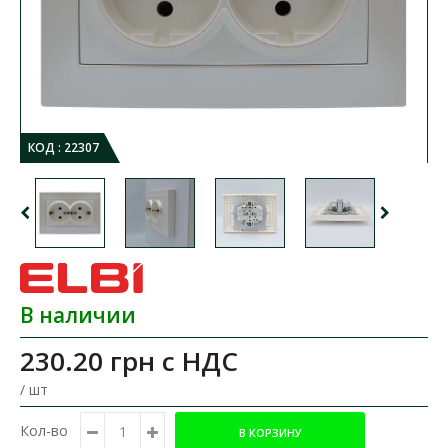
КОД :
22307
В наличии
230.20 грн
с НДС
/ шт
Кол-во