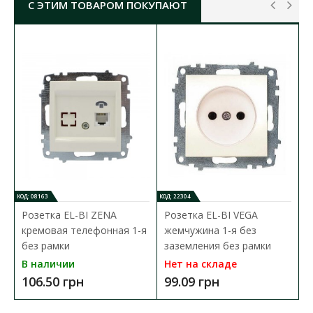
С ЭТИМ ТОВАРОМ ПОКУПАЮТ
РОЗЕТКА EL-BI VEGA ЖЕМЧУЖИНА 2-Я С
ЗАЗЕМЛЕНИЕМ
( 500-012500-907 )
ХАРАКТЕРИСТИКИ
:
номинальнтй ток:
16А
номинальное напряжение:
250В
конструктивное исполнение:
с заземлением
тип монтажа:
внутренний
материал:
ABS-пластик
особое цинковое покрытие/стальной белый
каркас и фиксаторы
защита пальцев от електрического
контакта
КОД: 08163
КОД: 22304
размер с рамкой:
123х85х43 мм
Розетка EL-BI ZENA
Розетка EL-BI VEGA
кремовая телефонная 1-я
жемчужина 1-я без
без рамки
заземления без рамки
В наличии
Нет на складе
106.50 грн
99.09 грн