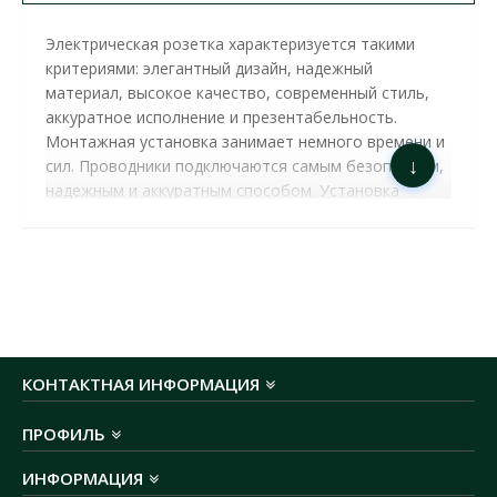
Электрическая розетка характеризуется такими
критериями: элегантный дизайн, надежный
материал, высокое качество, современный стиль,
аккуратное исполнение и презентабельность.
Монтажная установка занимает немного времени и
↓
сил. Проводники подключаются самым безопасным,
надежным и аккуратным способом. Установка
осуществляется любым способом, в
горизонтальном или же вертикальном положении.
Материал изготовлен из самозатухающего и
противоударного АБS–пластика, который прочный и
высокий по качеству. Купить розетки ALSU вы
можете на сайте нашего интернет-магазина.
РОЗЕТКА ALSU ЧЕРНЫЙ МАТ 2-Я БЕЗ
КОНТАКТНАЯ ИНФОРМАЦИЯ
ЗАЗЕМЛЕНИЯ ( 504-014800-908 )
ХАРАКТЕРИСТИКИ
:
ПРОФИЛЬ
номинальный ток:
16А
ИНФОРМАЦИЯ
номинальное напряжение:
230В