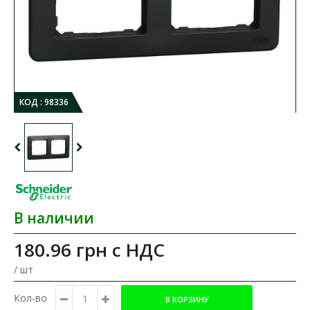
КОД :
98336
В наличии
180.96 грн
с НДС
/ шт
Кол-во