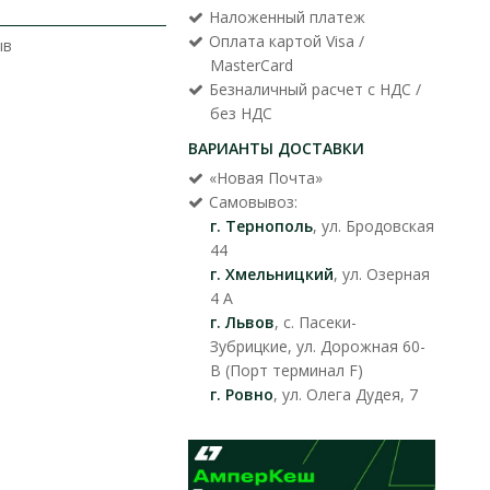
Наложенный платеж
Оплата картой Visa /
ыв
MasterCard
Безналичный расчет с НДС /
без НДС
ВАРИАНТЫ ДОСТАВКИ
«Новая Почта»
Самовывоз:
г. Тернополь
, ул. Бродовская
44
г. Хмельницкий
, ул. Озерная
4 А
г. Львов
, с. Пасеки-
Зубрицкие, ул. Дорожная 60-
В (Порт терминал F)
г. Ровно
, ул. Олега Дудея, 7