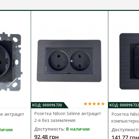
КОД: 000096730
КОД: 00009673
Розетка Nilson Selene антрацит
ne антрацит
Розетка Nils
2-я без заземления
компьютерна
Доступность:
В наличии
личии
Доступност
92.48 грн
141.77 грн