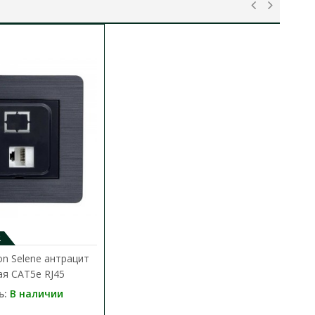
2
on Selene антрацит
я CAT5e RJ45
ь:
В наличии